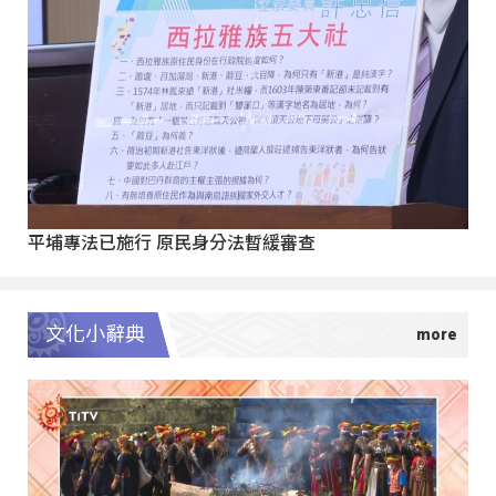
平埔專法已施行 原民身分法暫緩審查
文化小辭典