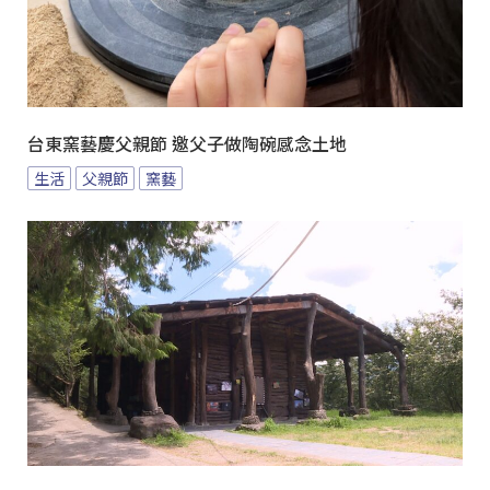
台東窯藝慶父親節 邀父子做陶碗感念土地
生活
父親節
窯藝