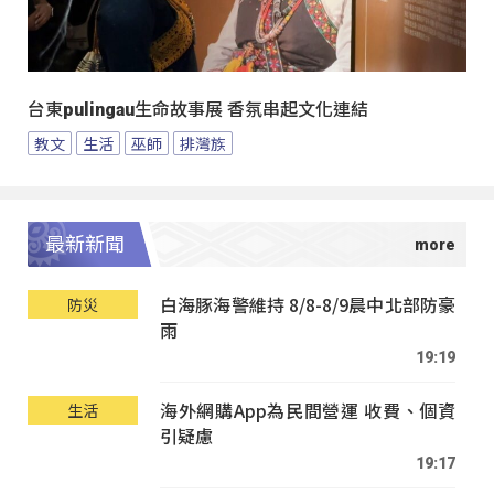
台東pulingau生命故事展 香氛串起文化連結
教文
生活
巫師
排灣族
最新新聞
白海豚海警維持 8/8-8/9晨中北部防豪
防災
雨
19:19
海外網購App為民間營運 收費、個資
生活
引疑慮
19:17