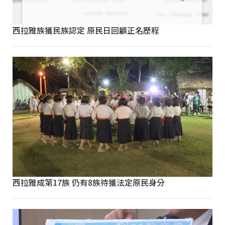
西拉雅族獲民族認定 原民日回顧正名歷程
西拉雅成第17族 仍有8族待獲法定原民身分