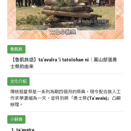
魯凱族
【魯凱族語】ta‘avalra ‘i tatolohae ni｜萬山部落勇
士祭的由來
文化介紹
傳統祖靈祭是一系列為期四個月的祭典，現今配合族人工
作求學濃縮為一天，並特別將「勇士祭(Ta‘avala)」凸顯
辦理。
小辭典
ta‘avalra