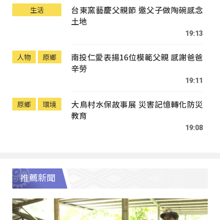
台東窯藝慶父親節 邀父子做陶碗感念
生活
土地
19:13
南投仁愛表揚16位模範父親 感謝爸爸
人物
原鄉
辛勞
19:11
大鳥村水保故事展 災害記憶轉化防災
原鄉
環境
教育
19:08
推薦新聞