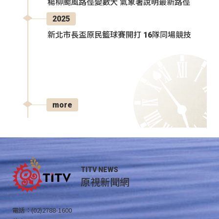
楊柳颱風路徑變數大 氣象署說明最新路徑
2025
新北市長盃原民籃球賽開打 16隊同場競技
more
TITV NEWS
原視新聞網
電話：(02)2788-1600