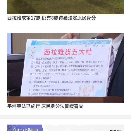
西拉雅成第17族 仍有8族待獲法定原民身分
平埔專法已施行 原民身分法暫緩審查
文化小辭典