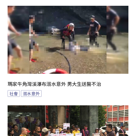
瑪家牛角灣溪瀑布溺水意外 男大生送醫不治
社會
溺水意外