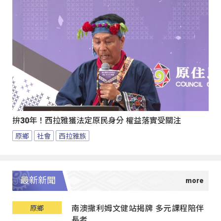
拚30年！西拉雅獲法定原民身分 權益落實受關注
原鄉
社會
西拉雅族
最新新聞
南澳撒利姆文健站揭牌 多元課程陪伴
原鄉
長者