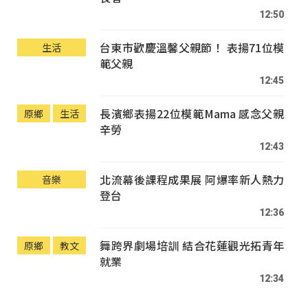
12:50
台東市歡慶溫馨父親節！ 表揚71位模
生活
範父親
12:45
長濱鄉表揚22位模範Mama 感念父親
原鄉
生活
辛勞
12:43
北流幕後課程成果展 阿爆率新人熱力
音樂
登台
12:36
舞跨界劇場培訓 結合花蓮觀光拓青年
原鄉
教文
就業
12:34