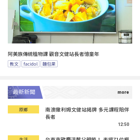
阿美族傳統植物課 觀音文健站長者憶童年
教文
facidol
麵包果
最新新聞
南澳撒利姆文健站揭牌 多元課程陪伴
原鄉
長者
12:50
台東市歡慶溫馨父親節！ 表揚71位模
生活