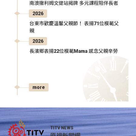
南澳撒利姆文健站揭牌 多元課程陪伴長者
2026
台東市歡慶溫馨父親節！ 表揚71位模範父
親
2026
長濱鄉表揚22位模範Mama 感念父親辛勞
more
TITV NEWS
原視新聞網