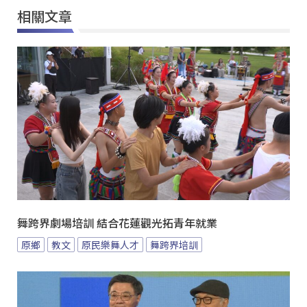
相關文章
舞跨界劇場培訓 結合花蓮觀光拓青年就業
原鄉
教文
原民樂舞人才
舞跨界培訓