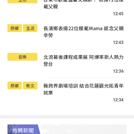
範父親
12:45
長濱鄉表揚22位模範Mama 感念父親
原鄉
生活
辛勞
12:43
北流幕後課程成果展 阿爆率新人熱力
音樂
登台
12:36
舞跨界劇場培訓 結合花蓮觀光拓青年
原鄉
教文
就業
12:34
推薦新聞