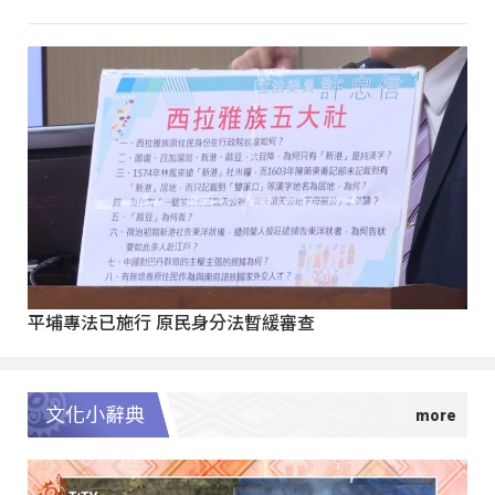
平埔專法已施行 原民身分法暫緩審查
文化小辭典