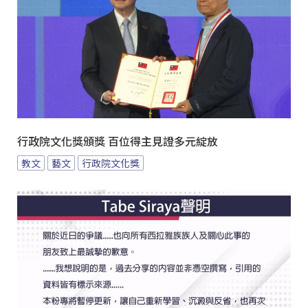
行政院文化獎頒獎 百位得主見證多元綻放
教文
藝文
行政院文化獎