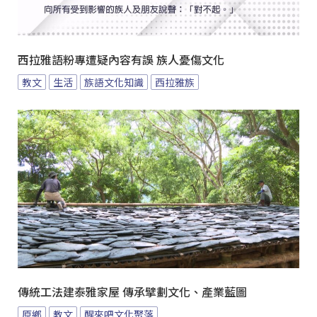
西拉雅語粉專遭疑內容有誤 族人憂傷文化
教文
生活
族語文化知識
西拉雅族
傳統工法建泰雅家屋 傳承擘劃文化、產業藍圖
原鄉
教文
醒來吧文化聚落