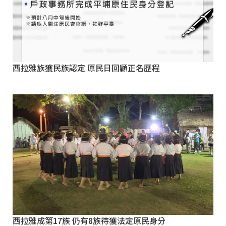
西拉雅族獲民族認定 原民日回顧正名歷程
西拉雅成第17族 仍有8族待獲法定原民身分