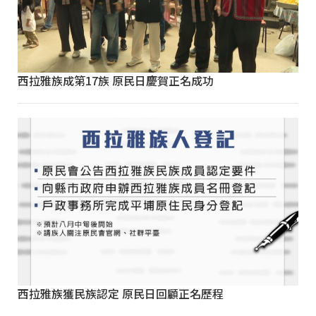
西拉雅族成第17族 原民日慶賀正名成功
西拉雅族獲民族認定 原民日回顧正名歷程