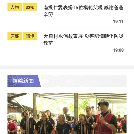
南投仁愛表揚16位模範父親 感謝爸爸
人物
原鄉
辛勞
19:11
大鳥村水保故事展 災害記憶轉化防災
原鄉
環境
教育
19:08
推薦新聞