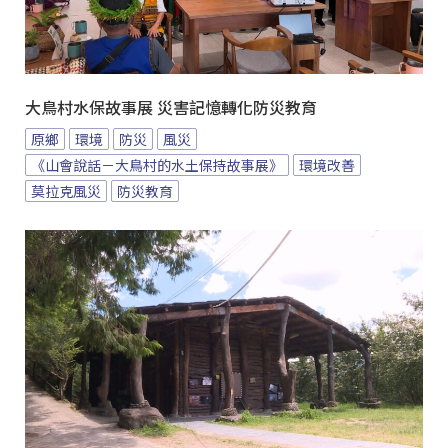
大鳥村水保故事展 災害記憶轉化防災教育
原鄉
環境
防災
風災
《山會說話－大鳥村的水土保持故事展》
環境改善
莫拉克風災
防災教育