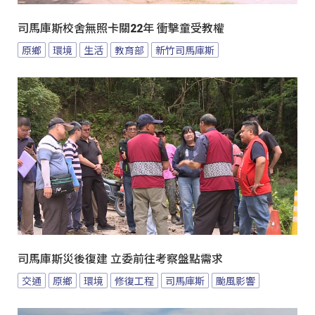
司馬庫斯校舍無照卡關22年 衝擊童受教權
原鄉
環境
生活
教育部
新竹司馬庫斯
司馬庫斯災後復建 立委前往考察盤點需求
交通
原鄉
環境
修復工程
司馬庫斯
颱風影響