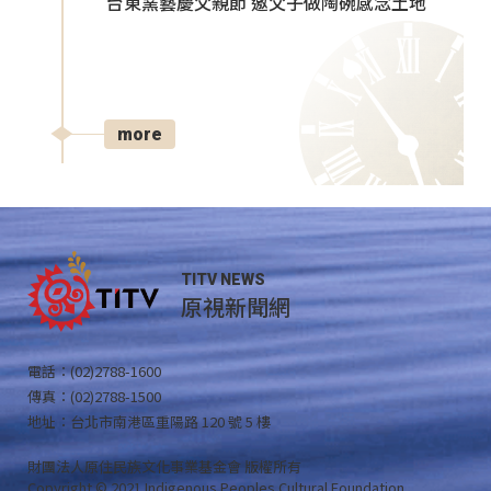
台東窯藝慶父親節 邀父子做陶碗感念土地
more
TITV NEWS
原視新聞網
電話：(02)2788-1600
傳真：(02)2788-1500
地址：台北市南港區重陽路 120 號 5 樓
財團法人原住民族文化事業基金會 版權所有
Copyright © 2021 Indigenous Peoples Cultural Foundation