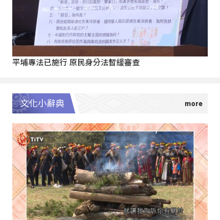
平埔專法已施行 原民身分法暫緩審查
文化小辭典