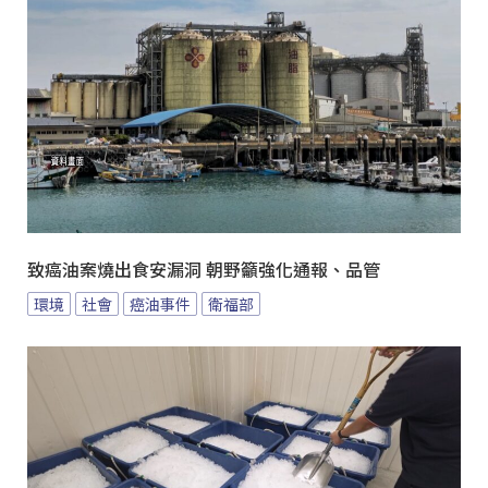
致癌油案燒出食安漏洞 朝野籲強化通報、品管
環境
社會
癌油事件
衛福部