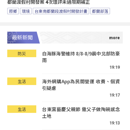
都蘭渡假村開發案 4次環評未過限期補正
原鄉
環境
台東南都蘭段渡假村開發計畫
都蘭部落
最新新聞
白海豚海警維持 8/8-8/9晨中北部防豪
防災
雨
19:19
海外網購App為民間營運 收費、個資
生活
引疑慮
19:17
台東窯藝慶父親節 邀父子做陶碗感念
生活
土地
19:13