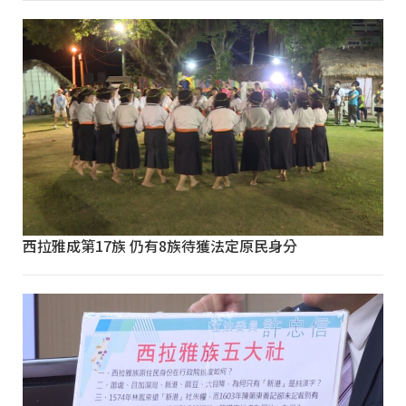
西拉雅成第17族 仍有8族待獲法定原民身分