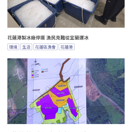
花蓮港製冰廠停擺 漁民克難從宜蘭運冰
環境
生活
花蓮區漁會
花蓮港