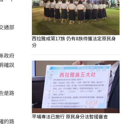
交通部
西拉雅成第17族 仍有8族待獲法定原民身
分
縣政府
明確說
些是路
平埔專法已施行 原民身分法暫緩審查
確的路