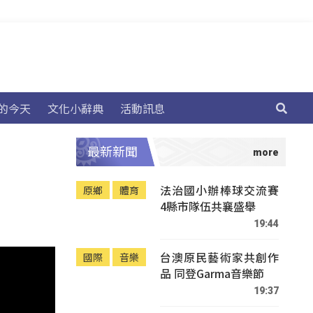
的今天
文化小辭典
活動訊息
最新新聞
法治國小辦棒球交流賽
原鄉
體育
4縣市隊伍共襄盛舉
19:44
台澳原民藝術家共創作
國際
音樂
品 同登Garma音樂節
19:37