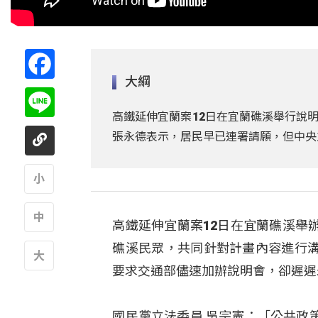
Facebook
大綱
Line
高鐵延伸宜蘭案12日在宜蘭礁溪舉行說
張永德表示，居民早已連署請願，但中央
A
高鐵延伸宜蘭案12日在宜蘭礁溪舉
A
礁溪民眾，共同針對計畫內容進行
要求交通部儘速加辦說明會，卻遲遲
A
國民黨立法委員 吳宗憲：「公共政