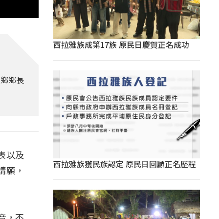
西拉雅族成第17族 原民日慶賀正名成功
溪鄉鄉長
表以及
西拉雅族獲民族認定 原民日回顧正名歷程
請願，
音，不