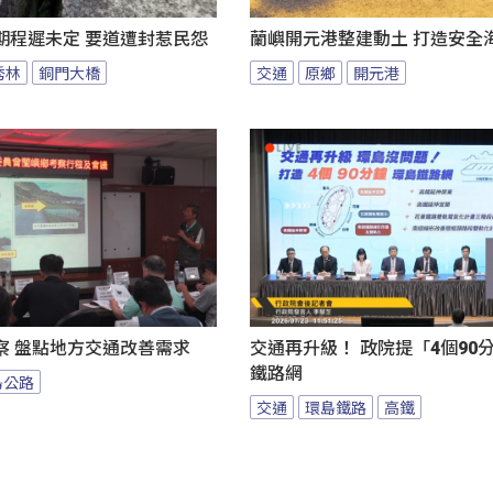
期程遲未定 要道遭封惹民怨
蘭嶼開元港整建動土 打造安全
秀林
銅門大橋
交通
原鄉
開元港
察 盤點地方交通改善需求
交通再升級！ 政院提「4個90
鐵路網
島公路
交通
環島鐵路
高鐵