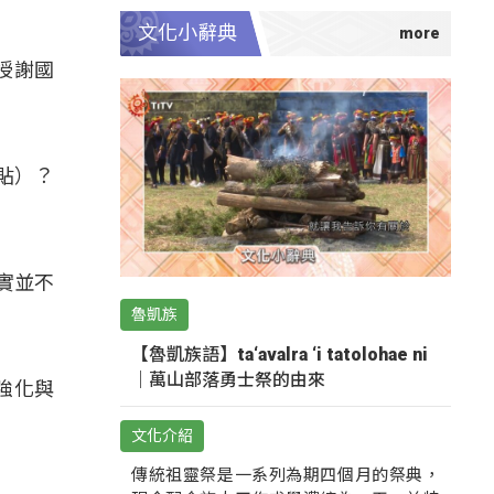
文化小辭典
授謝國
貼）？
實並不
魯凱族
【魯凱族語】ta‘avalra ‘i tatolohae ni
｜萬山部落勇士祭的由來
強化與
文化介紹
傳統祖靈祭是一系列為期四個月的祭典，