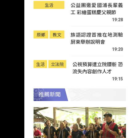
公益團邀愛國浦長輩義
生活
工 彩繪蛋糕慶父親節
19:28
族語認證首推在地測驗
原鄉
教文
屏東舉辦說明會
19:20
公視預算遭立院腰斬 恐
生活
立法院
流失內容創作人才
19:15
推薦新聞