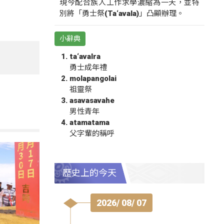
現今配合族人工作求學濃縮為一天，並特
別將「勇士祭(Ta‘avala)」凸顯辦理。
小辭典
ta‘avalra
勇士成年禮
molapangolai
祖靈祭
asavasavahe
男性青年
atamatama
父字輩的稱呼
歷史上的今天
2026/ 08/ 07