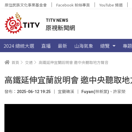
原住民族文化事業基金會
Facebook 粉絲專頁
YouTube 頻道
TITV NEWS
原視新聞網
2024 總統大選
直播
最新
山海氣象
總覽
專題
首頁
交通
高鐵延伸宜蘭說明會 邀中央聽取地方聲音
高鐵延伸宜蘭說明會 邀中央聽取地
發布：2025-06-12 19:25
宜蘭礁溪
Fuyan(林新棠)
、
許家榮