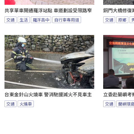
共享單車開通羅浮站點 車道劃設受限路窄
銅門大橋修復
交通
生活
羅浮高中
自行車專用道
交通
原鄉
台東金針山火燒車 警消馳援滅火不見車主
立委赴蘭嶼考
交通
火燒車
交通
蘭嶼環