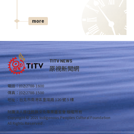
more
TITV NEWS
原視新聞網
電話：(02)2788-1600
傳真：(02)2788-1500
地址：台北市南港區重陽路 120 號 5 樓
財團法人原住民族文化事業基金會 版權所有
Copyright © 2021 Indigenous Peoples Cultural Foundation
All Rights Reserved .