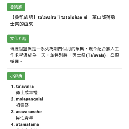
魯凱族
【魯凱族語】ta‘avalra ‘i tatolohae ni｜萬山部落勇
士祭的由來
文化介紹
傳統祖靈祭是一系列為期四個月的祭典，現今配合族人工
作求學濃縮為一天，並特別將「勇士祭(Ta‘avala)」凸顯
辦理。
小辭典
ta‘avalra
勇士成年禮
molapangolai
祖靈祭
asavasavahe
男性青年
atamatama