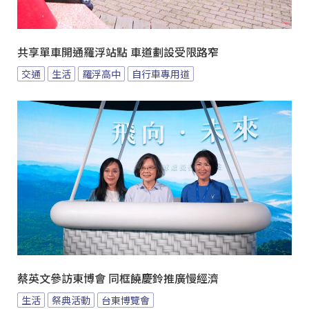
共享單車開通羅浮站點 車道劃設受限路窄
交通
生活
羅浮高中
自行車專用道
蔡英文參訪東博會 同框饒慶鈴推廣慢經濟
生活
祭典活動
台東博覽會