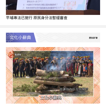
平埔專法已施行 原民身分法暫緩審查
文化小辭典