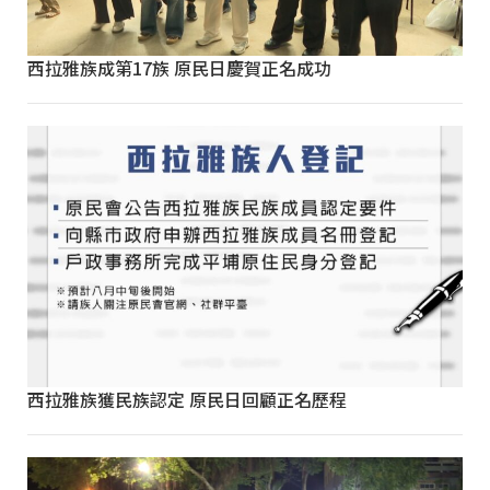
西拉雅族成第17族 原民日慶賀正名成功
西拉雅族獲民族認定 原民日回顧正名歷程