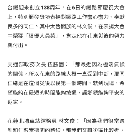
台鐵迎來創立138周年，在6日的鐵路節慶祝大會
上，特別頒發獎項表揚對鐵路工作盡心盡力、奉獻
良多的同仁。其中太魯閣族的林文俊，在表揚大會
中榮獲「績優人員獎」，肯定他在花東災後的努力
與付出。
交通部政務次長 伍勝園：「那最近因為極端氣候
的關係，所以花東的路線大概一直受到中斷，那同
仁總是在這個災後以後第一個時間，就到現場，希
望能夠在最短的時間能夠搶通，讓鄉親能夠平安的
返家。」
花蓮北埔車站運務員 林文俊：「因為我們很常遇
到和仁跟崇德間的路線，那我們又離災區比較近，