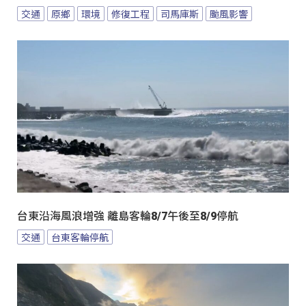
交通
原鄉
環境
修復工程
司馬庫斯
颱風影響
台東沿海風浪增強 離島客輪8/7午後至8/9停航
交通
台東客輪停航