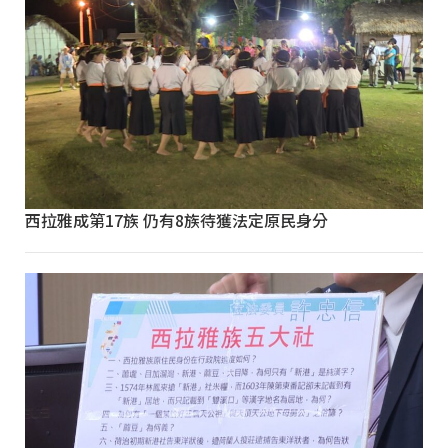
西拉雅成第17族 仍有8族待獲法定原民身分