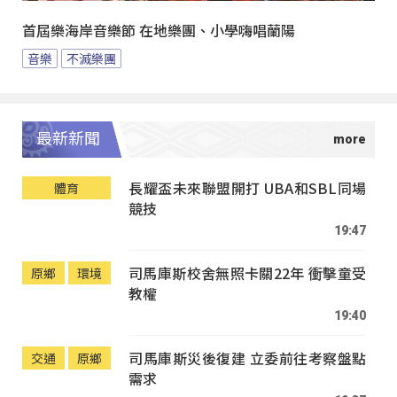
首屆樂海岸音樂節 在地樂團、小學嗨唱蘭陽
音樂
不滅樂團
最新新聞
長耀盃未來聯盟開打 UBA和SBL同場
體育
競技
19:47
司馬庫斯校舍無照卡關22年 衝擊童受
原鄉
環境
教權
19:40
司馬庫斯災後復建 立委前往考察盤點
交通
原鄉
需求