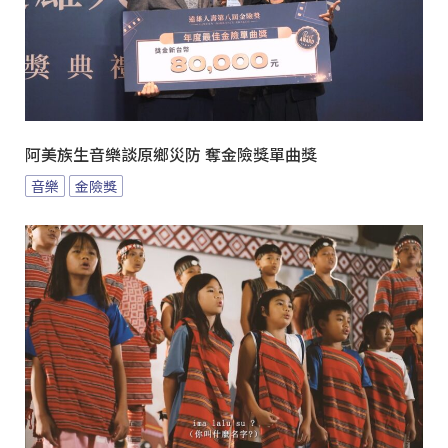
阿美族生音樂談原鄉災防 奪金險獎單曲獎
音樂
金險獎