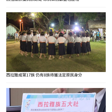
西拉雅成第17族 仍有8族待獲法定原民身分