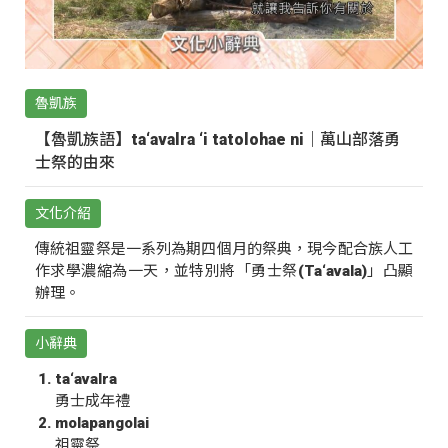
魯凱族
【魯凱族語】ta‘avalra ‘i tatolohae ni｜萬山部落勇
士祭的由來
文化介紹
傳統祖靈祭是一系列為期四個月的祭典，現今配合族人工
作求學濃縮為一天，並特別將「勇士祭(Ta‘avala)」凸顯
辦理。
小辭典
ta‘avalra
勇士成年禮
molapangolai
祖靈祭