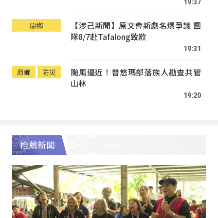
19:37
【涉己新聞】原文會新劇名爆爭議 團
原鄉
隊8/7赴Tafalong致歉
19:31
颱風逼近！普悠瑪部落族人勘查共管
原鄉
防災
山林
19:20
推薦新聞