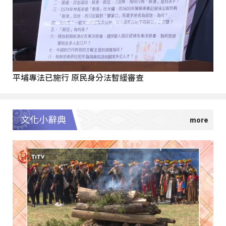
平埔專法已施行 原民身分法暫緩審查
文化小辭典