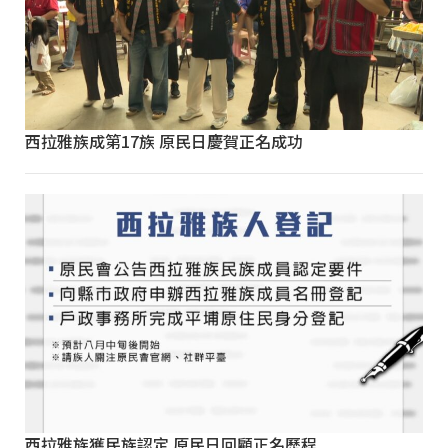
西拉雅族成第17族 原民日慶賀正名成功
西拉雅族獲民族認定 原民日回顧正名歷程