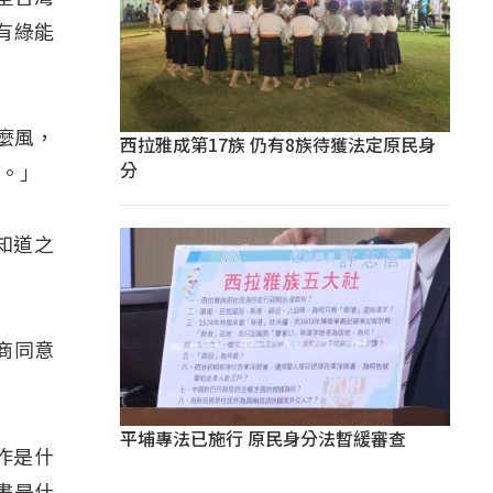
有綠能
麼風，
西拉雅成第17族 仍有8族待獲法定原民身
分
存。」
知道之
商同意
平埔專法已施行 原民身分法暫緩審查
作是什
畫是什