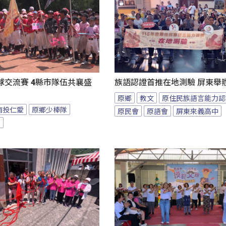
球交流賽 4縣市隊伍共襄盛
族語認證首推在地測驗 屏東舉
原鄉
教文
原住民族語言能力認
南投仁愛
原鄉少棒隊
原民會
原語會
屏東來義高中
隊