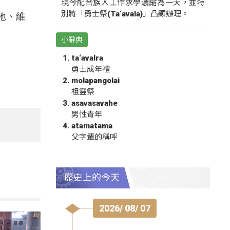
現今配合族人工作求學濃縮為一天，並特
別將「勇士祭(Ta‘avala)」凸顯辦理。
地、維
小辭典
ta‘avalra
勇士成年禮
molapangolai
祖靈祭
asavasavahe
男性青年
atamatama
父字輩的稱呼
歷史上的今天
2026/ 08/ 07