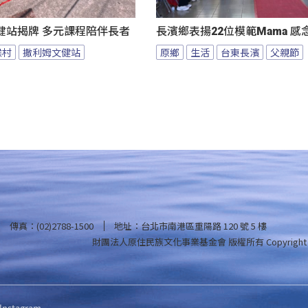
健站揭牌 多元課程陪伴長者
長濱鄉表揚22位模範Mama 
候村
撒利姆文健站
原鄉
生活
台東長濱
父親節
傳真：(02)2788-1500
地址：台北市南港區重陽路 120 號 5 樓
財團法人原住民族文化事業基金會 版權所有
Copyright
Instagram