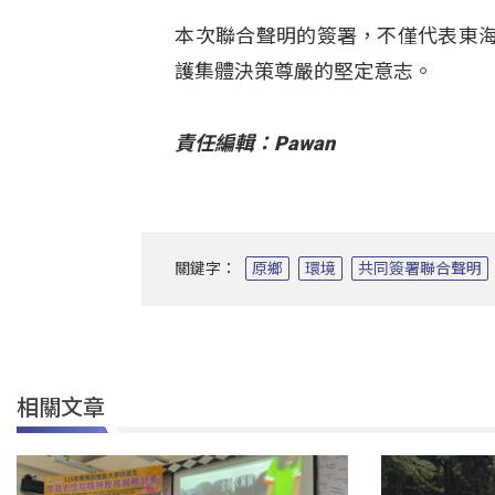
本次聯合聲明的簽署，不僅代表東
護集體決策尊嚴的堅定意志。
責任編輯：Pawan
關鍵字：
原鄉
環境
共同簽署聯合聲明
相關文章