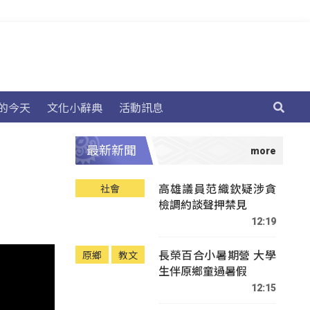
的今天
文化小辭典
活動訊息
最新新聞
高雄議員范織欽疑涉貪
社會
檢調約談聲押禁見
12:19
長榮百合小暑期營 大學
原鄉
教文
生伴原鄉童過暑假
12:15