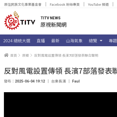
原住民族文化事業基金會
Facebook 粉絲專頁
YouTube 頻道
TITV NEWS
原視新聞網
2024 總統大選
直播
最新
山海氣象
總覽
專題
首頁
原鄉
反對風電設置傳領 長濱7部落發表聯合聲明
反對風電設置傳領 長濱7部落發表
發布：2025-06-04 19:12
台東長濱
Faul