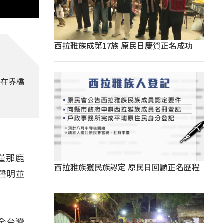
西拉雅族成第17族 原民日慶賀正名成功
)在界橋
僅那鹿
西拉雅族獲民族認定 原民日回顧正名歷程
聲明並
全台灣