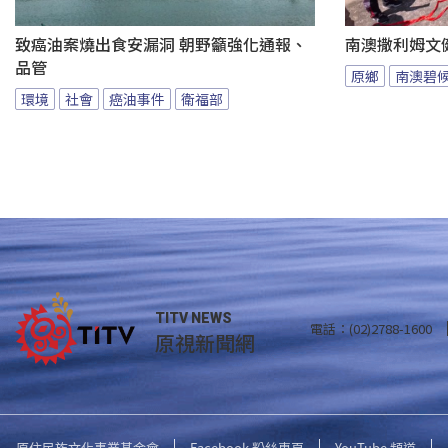
致癌油案燒出食安漏洞 朝野籲強化通報、
南澳撒利姆文
品管
原鄉
南澳碧
環境
社會
癌油事件
衛福部
TITV NEWS
電話：(02)2788-1600
原視新聞網
原住民族文化事業基金會
Facebook 粉絲專頁
YouTube 頻道