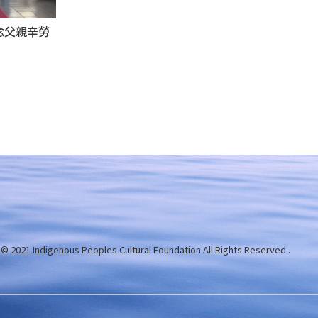
感念父親辛勞
 © 2021 Indigenous Peoples Cultural Foundation
All Rights Reserved .