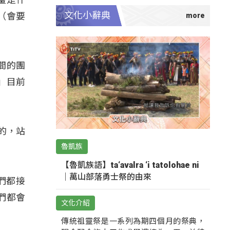
文化小辭典
（會要
間的團
」目前
的，站
魯凱族
【魯凱族語】ta‘avalra ‘i tatolohae ni
｜萬山部落勇士祭的由來
們都接
們都會
文化介紹
傳統祖靈祭是一系列為期四個月的祭典，