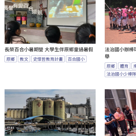
長榮百合小暑期營 大學生伴原鄉童過暑假
法治國小辦棒
舉
原鄉
教文
史懷哲教育計畫
百合國小
原鄉
體育
法治國小少棒