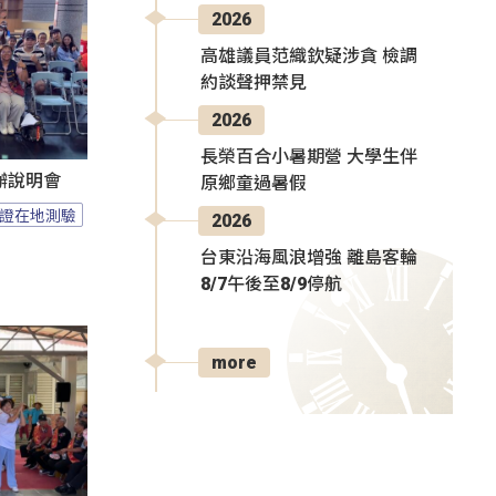
2026
高雄議員范織欽疑涉貪 檢調
約談聲押禁見
2026
長榮百合小暑期營 大學生伴
辦說明會
原鄉童過暑假
證在地測驗
2026
台東沿海風浪增強 離島客輪
8/7午後至8/9停航
more