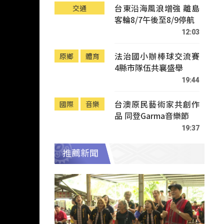
台東沿海風浪增強 離島
交通
客輪8/7午後至8/9停航
12:03
法治國小辦棒球交流賽
原鄉
體育
4縣市隊伍共襄盛舉
19:44
台澳原民藝術家共創作
國際
音樂
品 同登Garma音樂節
19:37
推薦新聞