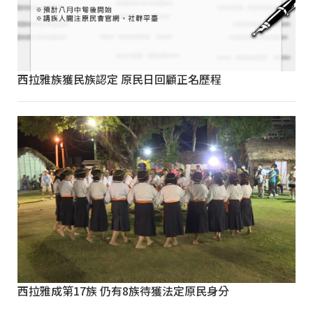
西拉雅族獲民族認定 原民日回顧正名歷程
西拉雅成第17族 仍有8族待獲法定原民身分