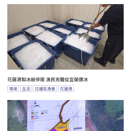
花蓮港製冰廠停擺 漁民克難從宜蘭運冰
環境
生活
花蓮區漁會
花蓮港