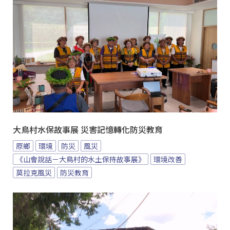
大鳥村水保故事展 災害記憶轉化防災教育
原鄉
環境
防災
風災
《山會說話－大鳥村的水土保持故事展》
環境改善
莫拉克風災
防災教育