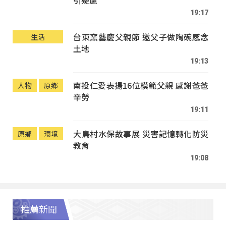
19:17
台東窯藝慶父親節 邀父子做陶碗感念
生活
土地
19:13
南投仁愛表揚16位模範父親 感謝爸爸
人物
原鄉
辛勞
19:11
大鳥村水保故事展 災害記憶轉化防災
原鄉
環境
教育
19:08
推薦新聞