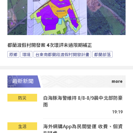
都蘭渡假村開發案 4次環評未過限期補正
原鄉
環境
台東南都蘭段渡假村開發計畫
都蘭部落
最新新聞
白海豚海警維持 8/8-8/9晨中北部防豪
防災
雨
19:19
海外網購App為民間營運 收費、個資
生活
引疑慮