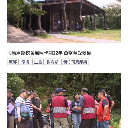
司馬庫斯校舍無照卡關22年 衝擊童受教權
原鄉
環境
生活
教育部
新竹司馬庫斯