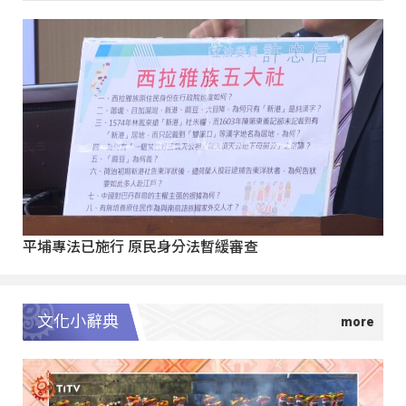
平埔專法已施行 原民身分法暫緩審查
文化小辭典