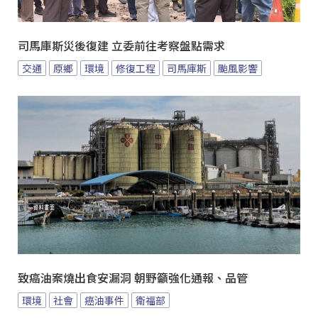
司馬庫斯災後復建 立委前往考察盤點需求
交通
原鄉
環境
修復工程
司馬庫斯
颱風影響
致癌油案燒出食安漏洞 朝野籲強化通報、品管
環境
社會
癌油事件
衛福部