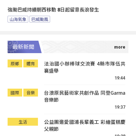
強颱巴威持續朝西移動 8日起留意長浪發生
山海氣象
巴威颱風
最新新聞
法治國小辦棒球交流賽 4縣市隊伍共
原鄉
體育
襄盛舉
19:44
台澳原民藝術家共創作品 同登Garma
國際
音樂
音樂節
19:37
公益團邀愛國浦長輩義工 彩繪蛋糕慶
生活
父親節