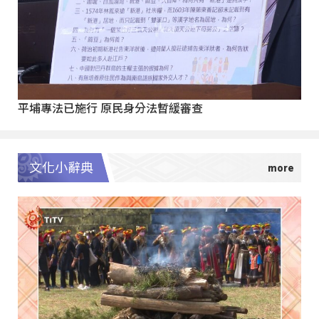
平埔專法已施行 原民身分法暫緩審查
文化小辭典