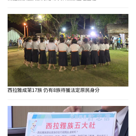
西拉雅成第17族 仍有8族待獲法定原民身分