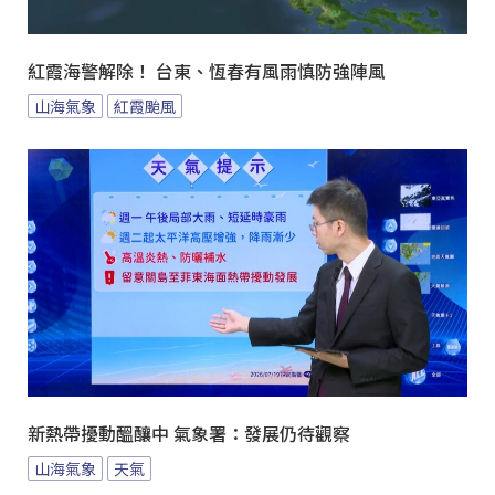
紅霞海警解除！ 台東、恆春有風雨慎防強陣風
山海氣象
紅霞颱風
新熱帶擾動醞釀中 氣象署：發展仍待觀察
山海氣象
天氣