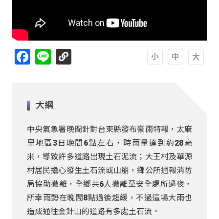
Facebook
Line
A
A
A
大綱
中央氣象署晚間針對台東縣發布豪雨特報，太麻
里地區3日晚間6點左右，時雨量達到約28毫
米，導致許多道路出現土石泥流；大王村及華源
村居民擔心發生土石流或山崩，鄉公所通報消防
局協助撤離，全鄉共6人撤離至安全處所過夜，
所幸雨勢在晚間8點過後趨緩，不過這場大雨也
造成通往金針山的道路有多處土石流。