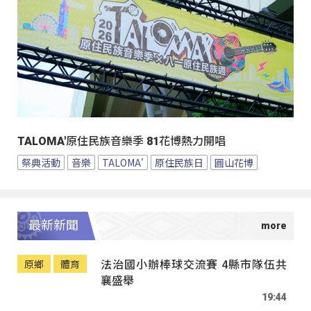
TALOMA'原住民族音樂季 81花博熱力開唱
祭典活動
音樂
TALOMA'
原住民族日
圓山花博
最新新聞
法治國小辦棒球交流賽 4縣市隊伍共
原鄉
體育
襄盛舉
19:44