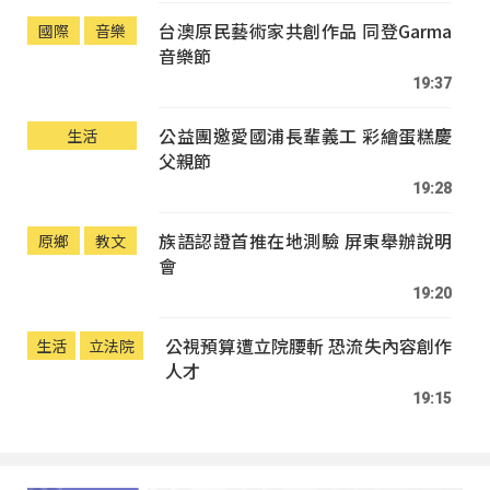
台澳原民藝術家共創作品 同登Garma
國際
音樂
音樂節
19:37
公益團邀愛國浦長輩義工 彩繪蛋糕慶
生活
父親節
19:28
族語認證首推在地測驗 屏東舉辦說明
原鄉
教文
會
19:20
公視預算遭立院腰斬 恐流失內容創作
生活
立法院
人才
19:15