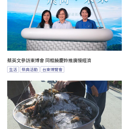
蔡英文參訪東博會 同框饒慶鈴推廣慢經濟
生活
祭典活動
台東博覽會