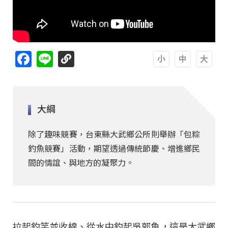
Facebook
Line
A
A
A
大綱
除了趣味競賽，台東縣大武鄉公所則舉辦「包粽
釣魚競賽」活動，期望透過傳統節慶、增進鄉民
間的情誼、與地方的凝聚力。
拉起釣竿並收線、從水中釣起吳郭魚，這是大武鄉