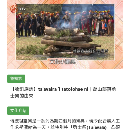
魯凱族
【魯凱族語】ta‘avalra ‘i tatolohae ni｜萬山部落勇
士祭的由來
文化介紹
傳統祖靈祭是一系列為期四個月的祭典，現今配合族人工
作求學濃縮為一天，並特別將「勇士祭(Ta‘avala)」凸顯