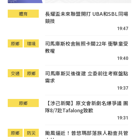
長耀盃未來聯盟開打 UBA和SBL同場
體育
競技
19:47
司馬庫斯校舍無照卡關22年 衝擊童受
原鄉
環境
教權
19:40
司馬庫斯災後復建 立委前往考察盤點
交通
原鄉
需求
19:37
【涉己新聞】原文會新劇名爆爭議 團
原鄉
隊8/7赴Tafalong致歉
19:31
颱風逼近！普悠瑪部落族人勘查共管
原鄉
防災