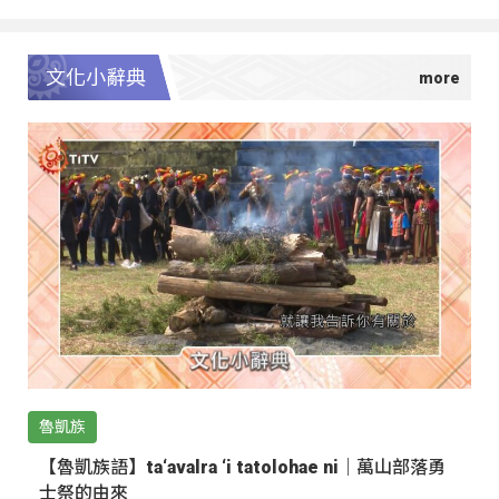
文化小辭典
魯凱族
【魯凱族語】ta‘avalra ‘i tatolohae ni｜萬山部落勇
士祭的由來