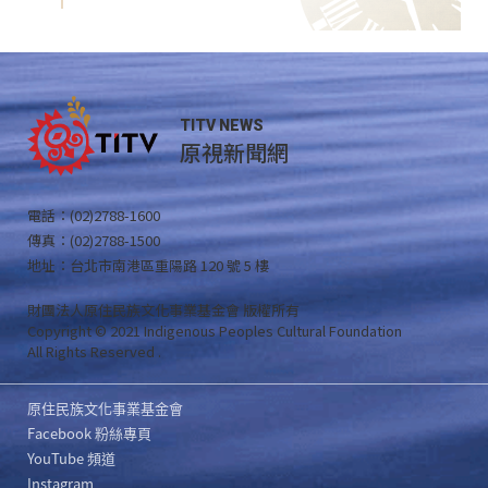
TITV NEWS
原視新聞網
電話：(02)2788-1600
傳真：(02)2788-1500
地址：台北市南港區重陽路 120 號 5 樓
財團法人原住民族文化事業基金會 版權所有
Copyright © 2021 Indigenous Peoples Cultural Foundation
All Rights Reserved .
原住民族文化事業基金會
Facebook 粉絲專頁
YouTube 頻道
Instagram