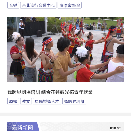
音樂
台北流行音樂中心
演唱會學院
舞跨界劇場培訓 結合花蓮觀光拓青年就業
原鄉
教文
原民樂舞人才
舞跨界培訓
最新新聞