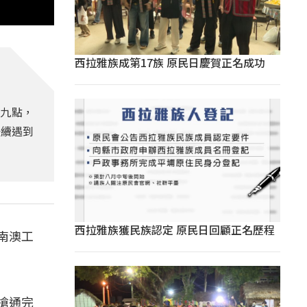
西拉雅族成第17族 原民日慶賀正名成功
間九點，
後續遇到
西拉雅族獲民族認定 原民日回顧正名歷程
南澳工
搶通完