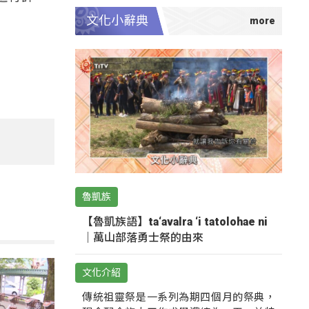
文化小辭典
魯凱族
【魯凱族語】ta‘avalra ‘i tatolohae ni
｜萬山部落勇士祭的由來
文化介紹
傳統祖靈祭是一系列為期四個月的祭典，