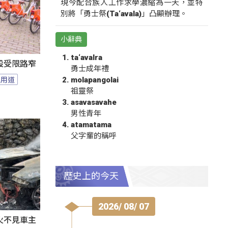
現今配合族人工作求學濃縮為一天，並特
別將「勇士祭(Ta‘avala)」凸顯辦理。
小辭典
ta‘avalra
設受限路窄
勇士成年禮
專用道
molapangolai
祖靈祭
asavasavahe
男性青年
atamatama
父字輩的稱呼
歷史上的今天
2026/ 08/ 07
火不見車主