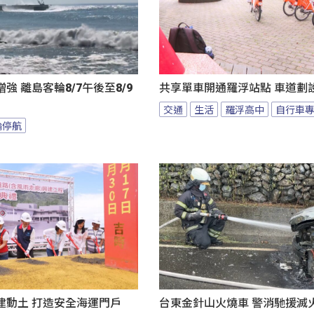
強 離島客輪8/7午後至8/9
共享單車開通羅浮站點 車道劃
交通
生活
羅浮高中
自行車
輪停航
建動土 打造安全海運門戶
台東金針山火燒車 警消馳援滅