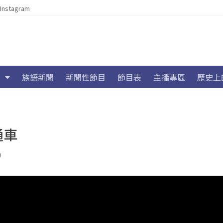
Instagram
族語新聞
新聞性節目
節目表
主播專區
歷史上
通車
)