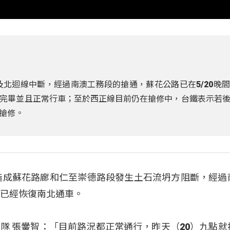
廊及北迴線中斷，經過南澳工務段的搶通，蘇花公路已在5/20晚
完畢並且正常行車；至於西正線目前仍在搶修中，台鐵表示若
搶修。
，造成蘇花路廊和仁至崇德路段發生土石流坍方阻斷，經過
間已經恢復南北通車。
隊 張黌智：「目前路況都正常通行，昨天（20）九點就