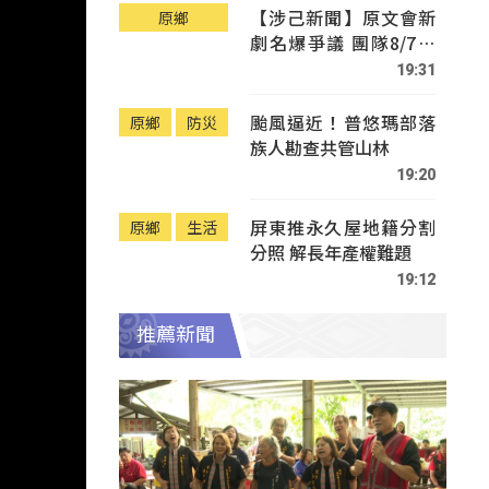
【涉己新聞】原文會新
原鄉
劇名爆爭議 團隊8/7赴
Tafalong致歉
19:31
颱風逼近！普悠瑪部落
原鄉
防災
族人勘查共管山林
19:20
屏東推永久屋地籍分割
原鄉
生活
分照 解長年產權難題
19:12
推薦新聞