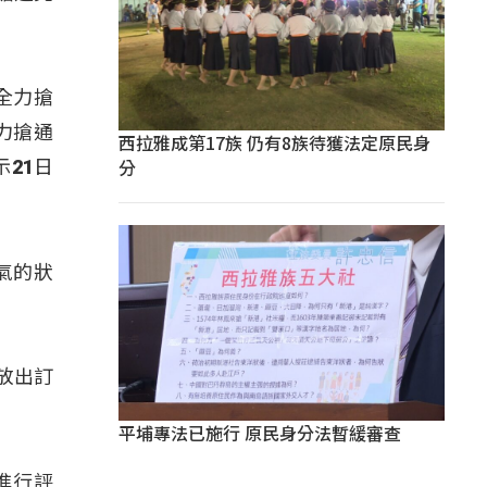
全力搶
力搶通
西拉雅成第17族 仍有8族待獲法定原民身
分
21日
氣的狀
放出訂
平埔專法已施行 原民身分法暫緩審查
進行評