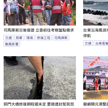
司馬庫斯災後復建 立委前往考察盤點需求
台東沿海風浪增
停航
交通
原鄉
環境
修復工程
司馬庫斯
交通
台東客
颱風影響
銅門大橋修復期程遲未定 要道遭封惹民怨
蘭嶼開元港整