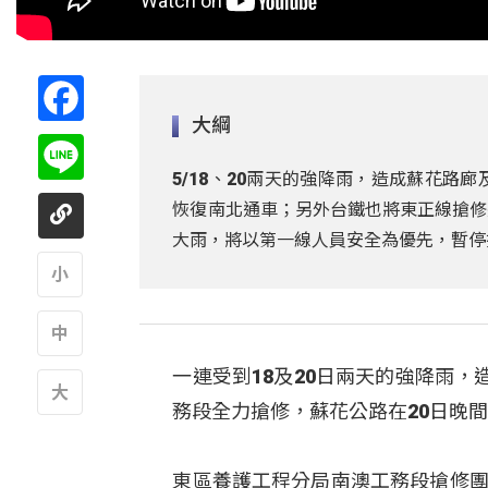
Facebook
大綱
Line
5/18、20兩天的強降雨，造成蘇花路
恢復南北通車；另外台鐵也將東正線搶修
大雨，將以第一線人員安全為優先，暫停
A
一連受到18及20日兩天的強降雨
A
務段全力搶修，蘇花公路在20日晚
A
東區養護工程分局南澳工務段搶修團