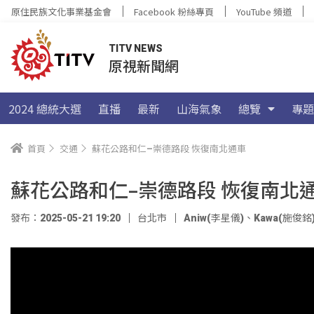
原住民族文化事業基金會
Facebook 粉絲專頁
YouTube 頻道
TITV NEWS
原視新聞網
2024 總統大選
直播
最新
山海氣象
總覽
專題
首頁
交通
蘇花公路和仁–崇德路段 恢復南北通車
蘇花公路和仁–崇德路段 恢復南北
發布：2025-05-21 19:20
台北市
Aniw(李星儀)
、
Kawa(施俊銘