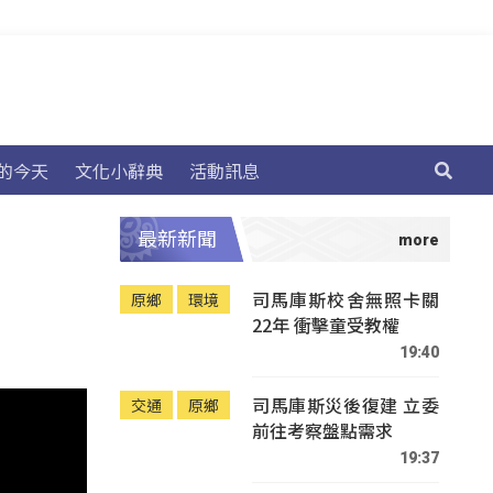
的今天
文化小辭典
活動訊息
最新新聞
司馬庫斯校舍無照卡關
原鄉
環境
22年 衝擊童受教權
19:40
司馬庫斯災後復建 立委
交通
原鄉
前往考察盤點需求
19:37