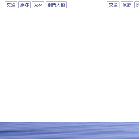
交通
原鄉
秀林
銅門大橋
交通
原鄉