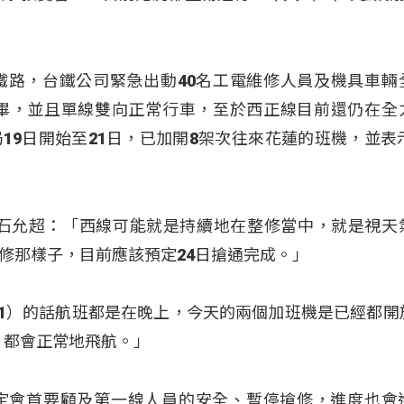
鐵路，台鐵公司緊急出動40名工電維修人員及機具車輛
完畢，並且單線雙向正常行車，至於西正線目前還仍在全
19日開始至21日，已加開8架次往來花蓮的班機，並表示
 石允超：「西線可能就是持續地在整修當中，就是視天
修那樣子，目前應該預定24日搶通完成。」
21）的話航班都是在晚上，今天的兩個加班機是已經都開
，都會正常地飛航。」
定會首要顧及第一線人員的安全、暫停搶修，進度也會