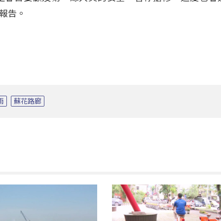
報告。
雨
蘇花路廊