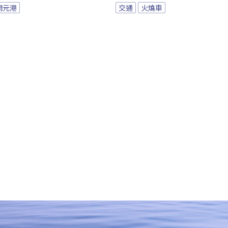
開元港
交通
火燒車