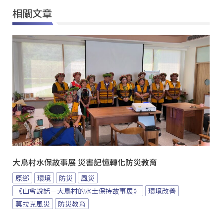
相關文章
大鳥村水保故事展 災害記憶轉化防災教育
原鄉
環境
防災
風災
《山會說話－大鳥村的水土保持故事展》
環境改善
莫拉克風災
防災教育