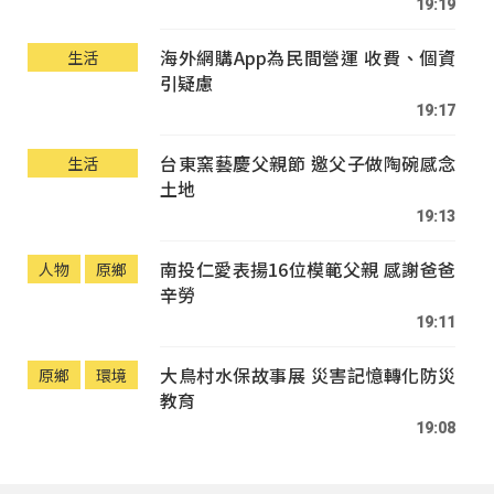
19:19
海外網購App為民間營運 收費、個資
生活
引疑慮
19:17
台東窯藝慶父親節 邀父子做陶碗感念
生活
土地
19:13
南投仁愛表揚16位模範父親 感謝爸爸
人物
原鄉
辛勞
19:11
大鳥村水保故事展 災害記憶轉化防災
原鄉
環境
教育
19:08