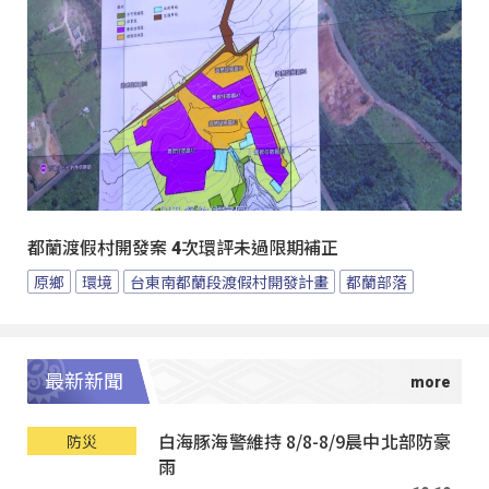
都蘭渡假村開發案 4次環評未過限期補正
原鄉
環境
台東南都蘭段渡假村開發計畫
都蘭部落
最新新聞
白海豚海警維持 8/8-8/9晨中北部防豪
防災
雨