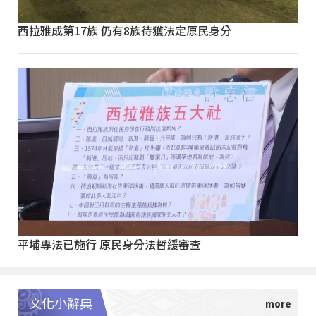
西拉雅成第17族 仍有8族待獲法定原民身分
平埔專法已施行 原民身分法暫緩審查
文化小辭典