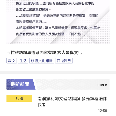
西拉雅語粉專遭疑內容有誤 族人憂傷文化
教文
生活
族語文化知識
西拉雅族
最新新聞
南澳撒利姆文健站揭牌 多元課程陪伴
原鄉
長者
12:50