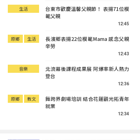
台東市歡慶溫馨父親節！ 表揚71位模
生活
範父親
12:45
長濱鄉表揚22位模範Mama 感念父親
原鄉
生活
辛勞
12:43
北流幕後課程成果展 阿爆率新人熱力
音樂
登台
12:36
舞跨界劇場培訓 結合花蓮觀光拓青年
原鄉
教文
就業
12:34