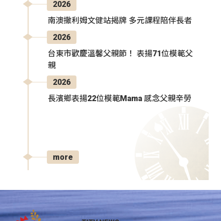
2026
南澳撒利姆文健站揭牌 多元課程陪伴長者
2026
台東市歡慶溫馨父親節！ 表揚71位模範父
親
2026
長濱鄉表揚22位模範Mama 感念父親辛勞
more