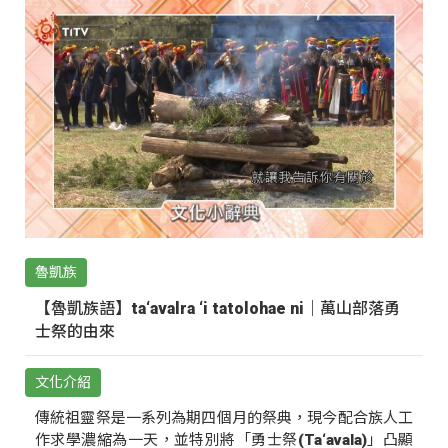
魯凱族
【魯凱族語】ta‘avalra ‘i tatolohae ni｜萬山部落勇
士祭的由來
文化介紹
傳統祖靈祭是一系列為期四個月的祭典，現今配合族人工
作求學濃縮為一天，並特別將「勇士祭(Ta‘avala)」凸顯