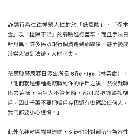
詐騙行為往往抓緊人性對於「低風險」、「保本
金」及「穩賺不賠」的弱點進行套牢，而且手法日
新月異，許多民眾銀行個資遭到騙取後，甚至變成
涉嫌人遭到法辦，人財兩失。
花蓮縣警局春日派出所長 Si’ic‧Iyo（林業宸）：
「他們就是那種把錢轉到你的帳戶之後，然後就轉
出去這樣，陌生人不管何時，都可以把錢轉換帳
戶，因此千萬不要把帳戶存摺還有密碼給任何人，
我們都要小心謹慎。」
此外花蓮轄區幅員遼闊，歹徒也針對部落行為習性