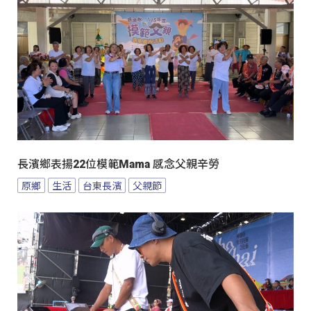
長濱鄉表揚22位模範Mama 感念父親辛勞
原鄉
生活
台東長濱
父親節