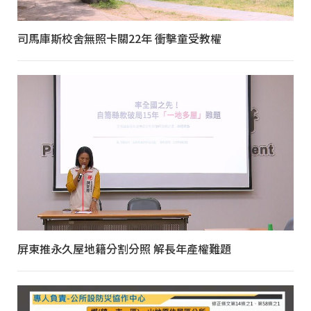
司馬庫斯校舍無照卡關22年 衝擊童受教權
屏東推永久屋地籍分割分照 解長年產權難題