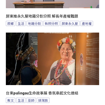
屏東推永久屋地籍分割分照 解長年產權難題
原鄉
生活
地籍分割
執照分照
屏東永久屋
產地權
台東pulingau生命故事展 香氛串起文化連結
教文
生活
巫師
排灣族