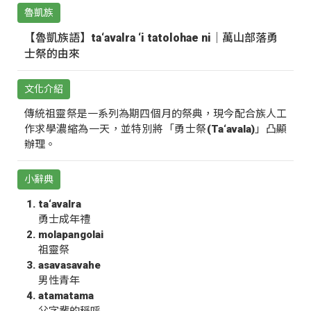
魯凱族
【魯凱族語】ta‘avalra ‘i tatolohae ni｜萬山部落勇
士祭的由來
文化介紹
傳統祖靈祭是一系列為期四個月的祭典，現今配合族人工
作求學濃縮為一天，並特別將「勇士祭(Ta‘avala)」凸顯
辦理。
小辭典
ta‘avalra
勇士成年禮
molapangolai
祖靈祭
asavasavahe
男性青年
atamatama
父字輩的稱呼