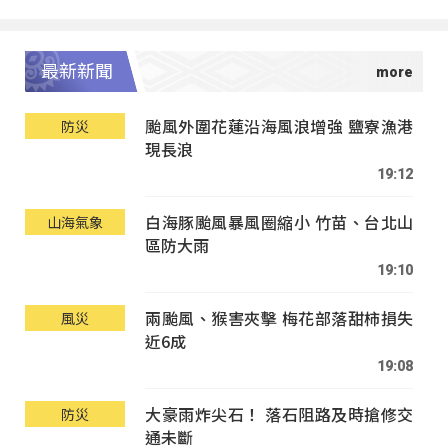
最新新聞
颱風外圍花蓮沿海風浪增強 鹽寮漁港
防災
現長浪
19:12
白海豚颱風暴風圈縮小 竹苗、台北山
山海氣象
區防大雨
19:10
兩颱風、猴害夾擊 梅花部落甜柿損失
風災
近6成
19:08
大豪雨炸尖石！ 落石阻路及時搶修交
防災
通未斷