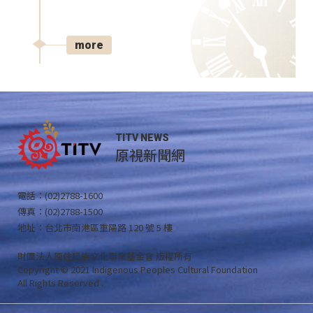
more
TITV NEWS
原視新聞網
電話：(02)2788-1600
傳真：(02)2788-1500
地址：台北市南港區重陽路 120 號 5 樓
財團法人原住民族文化事業基金會 版權所有
Copyright © 2021 Indigenous Peoples Cultural Foundation
All Rights Reserved .