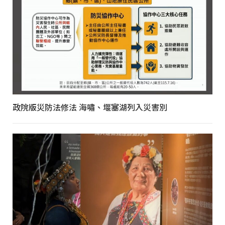
政院版災防法修法 海嘯、堰塞湖列入災害別