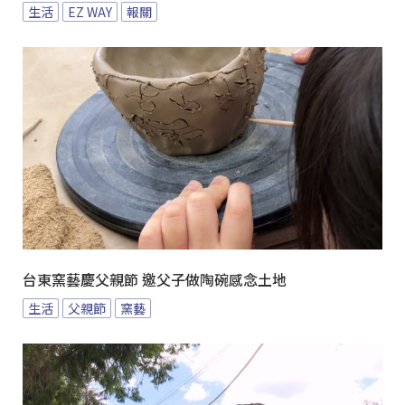
生活
EZ WAY
報關
台東窯藝慶父親節 邀父子做陶碗感念土地
生活
父親節
窯藝