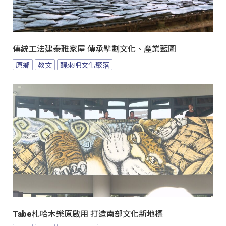
傳統工法建泰雅家屋 傳承擘劃文化、產業藍圖
原鄉
教文
醒來吧文化聚落
Tabe札哈木樂原啟用 打造南部文化新地標