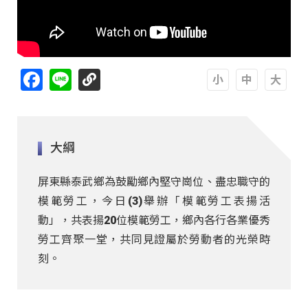
Facebook
Line
A
A
A
大綱
屏東縣泰武鄉為鼓勵鄉內堅守崗位、盡忠職守的
模範勞工，今日(3)舉辦「模範勞工表揚活
動」，共表揚20位模範勞工，鄉內各行各業優秀
勞工齊聚一堂，共同見證屬於勞動者的光榮時
刻。