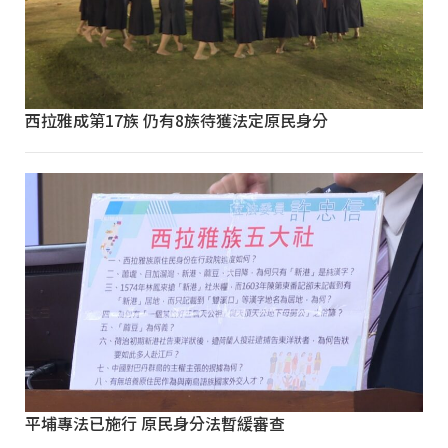
西拉雅成第17族 仍有8族待獲法定原民身分
平埔專法已施行 原民身分法暫緩審查