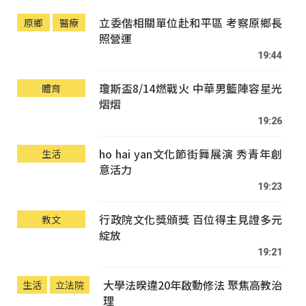
立委偕相關單位赴和平區 考察原鄉長
原鄉
醫療
照營運
19:44
瓊斯盃8/14燃戰火 中華男籃陣容星光
體育
熠熠
19:26
ho hai yan文化節街舞展演 秀青年創
生活
意活力
19:23
行政院文化獎頒獎 百位得主見證多元
教文
綻放
19:21
大學法暌違20年啟動修法 聚焦高教治
生活
立法院
理