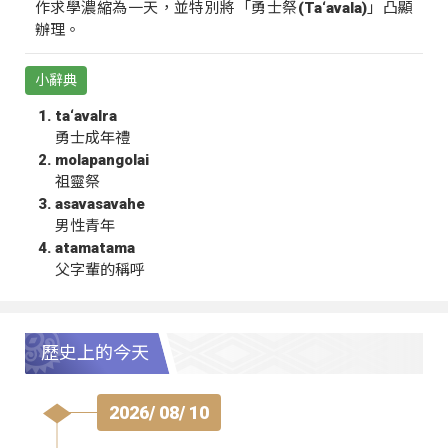
作求學濃縮為一天，並特別將「勇士祭(Ta‘avala)」凸顯
辦理。
小辭典
ta‘avalra
勇士成年禮
molapangolai
祖靈祭
asavasavahe
男性青年
atamatama
父字輩的稱呼
歷史上的今天
2026/ 08/ 10