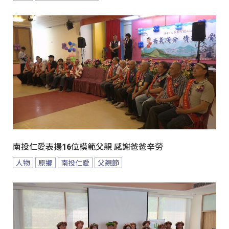
南投仁愛表揚16位模範父親 感謝爸爸辛勞
人物
原鄉
南投仁愛
父親節