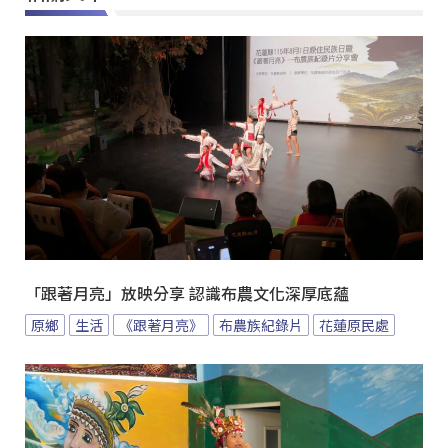
「跟著月亮」放映分享 認識布農文化深厚底蘊
原鄉
生活
《跟著月亮》
布農族紀錄片
花蓮原民處