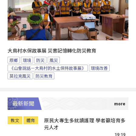
大鳥村水保故事展 災害記憶轉化防災教育
原鄉
環境
防災
風災
《山會說話－大鳥村的水土保持故事展》
環境改善
莫拉克風災
防災教育
最新新聞
原民大專生多就讀護理 學者籲培育多
教文
體育
元人才
19:19