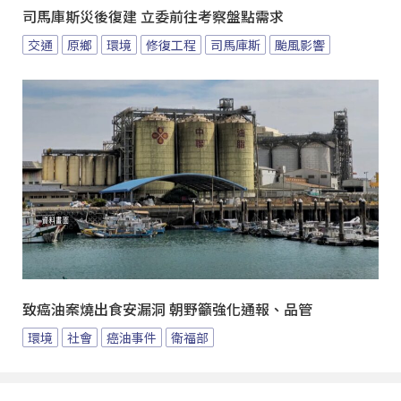
司馬庫斯災後復建 立委前往考察盤點需求
交通
原鄉
環境
修復工程
司馬庫斯
颱風影響
致癌油案燒出食安漏洞 朝野籲強化通報、品管
環境
社會
癌油事件
衛福部