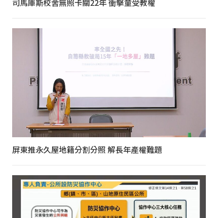
司馬庫斯校舍無照卡關22年 衝擊童受教權
屏東推永久屋地籍分割分照 解長年產權難題