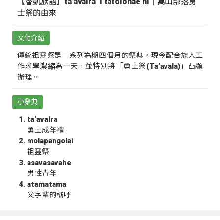
【魯凱族語】ta‘avalra ‘i tatolohae ni｜萬山部落勇
士祭的由來
文化介紹
傳統祖靈祭是一系列為期四個月的祭典，現今配合族人工
作求學濃縮為一天，並特別將「勇士祭(Ta‘avala)」凸顯
辦理。
小辭典
ta‘avalra
勇士成年禮
molapangolai
祖靈祭
asavasavahe
男性青年
atamatama
父字輩的稱呼