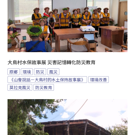
大鳥村水保故事展 災害記憶轉化防災教育
原鄉
環境
防災
風災
《山會說話－大鳥村的水土保持故事展》
環境改善
莫拉克風災
防災教育