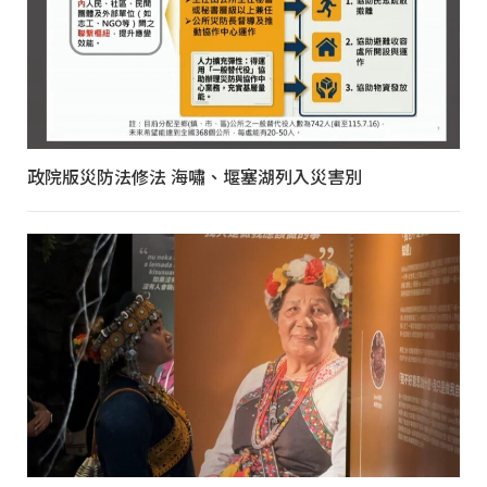
政院版災防法修法 海嘯、堰塞湖列入災害別