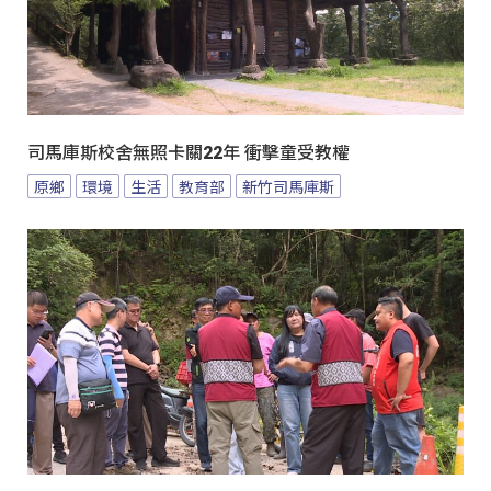
司馬庫斯校舍無照卡關22年 衝擊童受教權
原鄉
環境
生活
教育部
新竹司馬庫斯