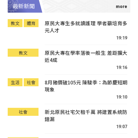
最新新聞
原民大專生多就讀護理 學者籲培育多
教文
體育
元人才
19:19
原民大專在學率落後一般生 差距擴大
教文
近4成
19:16
8月豬價破105元 陳駿季：為節慶短期
生活
社會
現象
19:10
新北原民社宅欠租千萬 將建置系統防
社會
錯漏
19:07