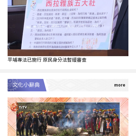
平埔專法已施行 原民身分法暫緩審查
文化小辭典