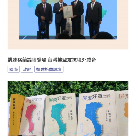
凱達格蘭論壇登場 台灣攜盟友抗境外威脅
國際
政經
凱達格蘭論壇