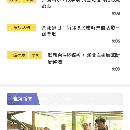
教育
19:08
風雨無阻！新北原民歲時祭儀活動三
祭典活動
峽登場
19:06
颱風白海豚逼近！ 新北烏來加緊防
山海氣象
防災
颱整備
19:03
推薦新聞