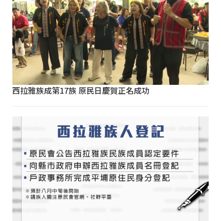
西拉雅族成第17族 原民日慶賀正名成功