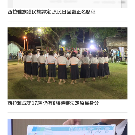
西拉雅族獲民族認定 原民日回顧正名歷程
西拉雅成第17族 仍有8族待獲法定原民身分