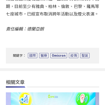
期，目前至少有雅典、柏林、倫敦、巴黎、羅馬等
七座城市，已經宣布取消跨年活動以及煙火表演。
責任編輯：德蘭亞朗
關鍵字：
國際
醫療
Omicron
疫情
聖誕
相關文章