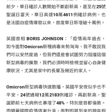
前夕，單日確診人數開始不斷創新高，甚至在25號
聖誕日當天，單日高達10萬4611例確診病例，也
是法國自疫情爆發以來，首度單日新增破十萬例。
英國首相 BORIS JOHNSON：「疫情兩年過去，
如今面對Omicron新種病毒來勢洶洶，我不敢說我
們可以安然度過，但我們還是會試圖努力阻擋這個
新型病毒的擴散，我們必須時時檢視並留心自身健
康狀況，尤其是家中的長輩及親近的家人。
Omicron新型病毒快速散播，英國平安夜似乎也不
平安，24號通報12萬2183例確診，再創新高，聖
誕節前七天病例也暴增了48%，特別是首都倫敦。
而隨著國際疫情逐漸升溫，面對即將到來的跨年假