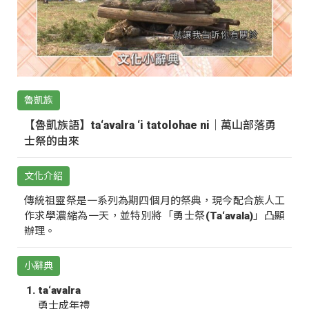
魯凱族
【魯凱族語】ta‘avalra ‘i tatolohae ni｜萬山部落勇
士祭的由來
文化介紹
傳統祖靈祭是一系列為期四個月的祭典，現今配合族人工
作求學濃縮為一天，並特別將「勇士祭(Ta‘avala)」凸顯
辦理。
小辭典
ta‘avalra
勇士成年禮