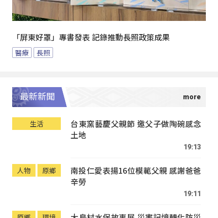
「屏東好罩」專書發表 記錄推動長照政策成果
醫療
長照
最新新聞
台東窯藝慶父親節 邀父子做陶碗感念
生活
土地
19:13
南投仁愛表揚16位模範父親 感謝爸爸
人物
原鄉
辛勞
19:11
大鳥村水保故事展 災害記憶轉化防災
原鄉
環境