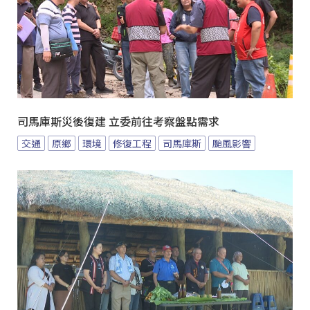
司馬庫斯災後復建 立委前往考察盤點需求
交通
原鄉
環境
修復工程
司馬庫斯
颱風影響