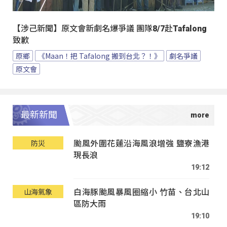
【涉己新聞】原文會新劇名爆爭議 團隊8/7赴Tafalong
致歉
原鄉
《Maan！把 Tafalong 搬到台北？！》
劇名爭議
原文會
最新新聞
颱風外圍花蓮沿海風浪增強 鹽寮漁港
防災
現長浪
19:12
白海豚颱風暴風圈縮小 竹苗、台北山
山海氣象
區防大雨
19:10