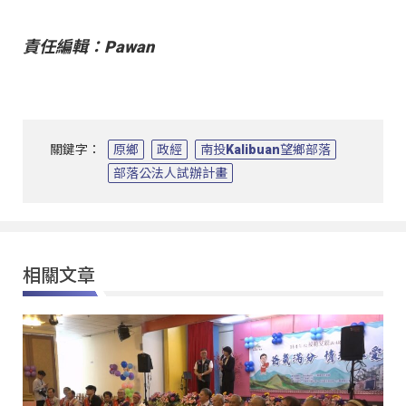
責任編輯：Pawan
關鍵字：
原鄉
政經
南投Kalibuan望鄉部落
部落公法人試辦計畫
相關文章