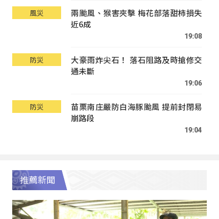
兩颱風、猴害夾擊 梅花部落甜柿損失
風災
近6成
19:08
大豪雨炸尖石！ 落石阻路及時搶修交
防災
通未斷
19:06
苗栗南庄嚴防白海豚颱風 提前封閉易
防災
崩路段
19:04
推薦新聞