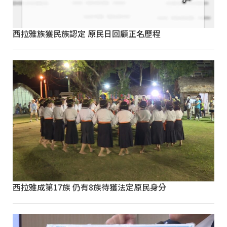
西拉雅族獲民族認定 原民日回顧正名歷程
西拉雅成第17族 仍有8族待獲法定原民身分