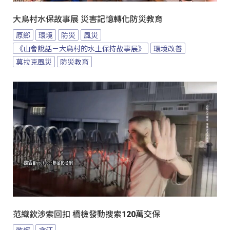
大鳥村水保故事展 災害記憶轉化防災教育
原鄉
環境
防災
風災
《山會說話－大鳥村的水土保持故事展》
環境改善
莫拉克風災
防災教育
范織欽涉索回扣 橋檢發動搜索120萬交保
政經
貪汙