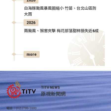
2026
白海豚颱風暴風圈縮小 竹苗、台北山區防
大雨
2026
兩颱風、猴害夾擊 梅花部落甜柿損失近6成
more
TITV NEWS
原視新聞網
電話：(02)2788-1600