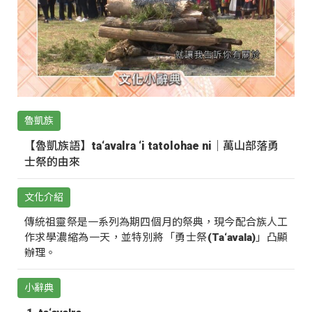
魯凱族
【魯凱族語】ta‘avalra ‘i tatolohae ni｜萬山部落勇
士祭的由來
文化介紹
傳統祖靈祭是一系列為期四個月的祭典，現今配合族人工
作求學濃縮為一天，並特別將「勇士祭(Ta‘avala)」凸顯
辦理。
小辭典