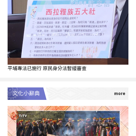
平埔專法已施行 原民身分法暫緩審查
文化小辭典