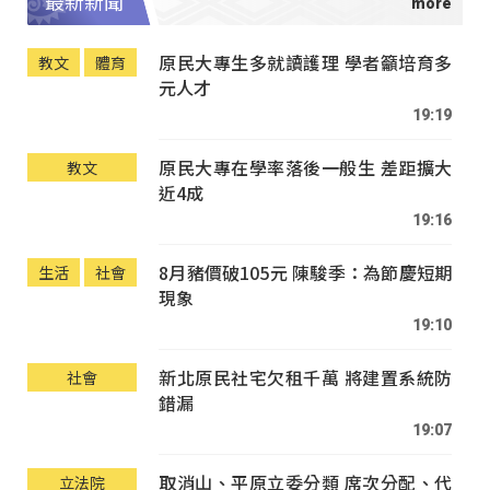
最新新聞
原民大專生多就讀護理 學者籲培育多
教文
體育
元人才
19:19
原民大專在學率落後一般生 差距擴大
教文
近4成
19:16
8月豬價破105元 陳駿季：為節慶短期
生活
社會
現象
19:10
新北原民社宅欠租千萬 將建置系統防
社會
錯漏
19:07
取消山、平原立委分類 席次分配、代
立法院