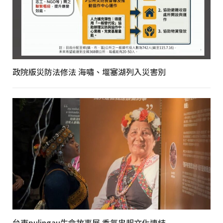
政院版災防法修法 海嘯、堰塞湖列入災害別
台東pulingau生命故事展 香氛串起文化連結