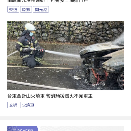
蘭嶼開元港整建動土 打造安全海運門戶
交通
原鄉
開元港
台東金針山火燒車 警消馳援滅火不見車主
交通
火燒車