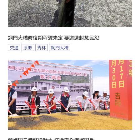
銅門大橋修復期程遲未定 要道遭封惹民怨
交通
原鄉
秀林
銅門大橋