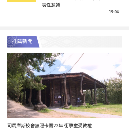
表性惹議
19:04
推薦新聞
司馬庫斯校舍無照卡關22年 衝擊童受教權