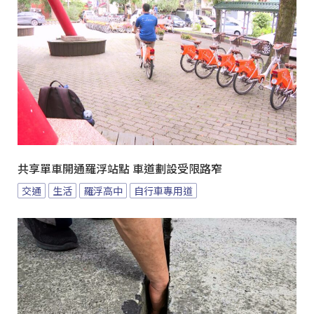
共享單車開通羅浮站點 車道劃設受限路窄
交通
生活
羅浮高中
自行車專用道