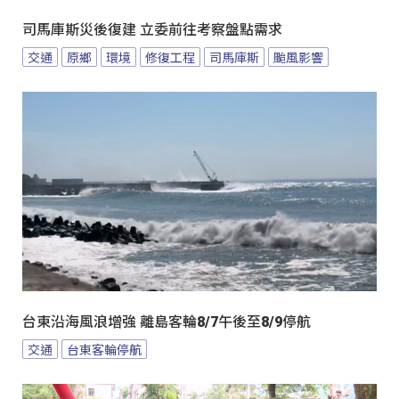
司馬庫斯災後復建 立委前往考察盤點需求
交通
原鄉
環境
修復工程
司馬庫斯
颱風影響
台東沿海風浪增強 離島客輪8/7午後至8/9停航
交通
台東客輪停航