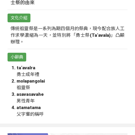
士祭的由來
文化介紹
傳統祖靈祭是一系列為期四個月的祭典，現今配合族人工
作求學濃縮為一天，並特別將「勇士祭(Ta‘avala)」凸顯
辦理。
小辭典
ta‘avalra
勇士成年禮
molapangolai
祖靈祭
asavasavahe
男性青年
atamatama
父字輩的稱呼