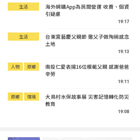
海外網購App為民間營運 收費、個資
生活
引疑慮
19:17
台東窯藝慶父親節 邀父子做陶碗感念
生活
土地
19:13
南投仁愛表揚16位模範父親 感謝爸爸
人物
原鄉
辛勞
19:11
大鳥村水保故事展 災害記憶轉化防災
原鄉
環境
教育
19:08