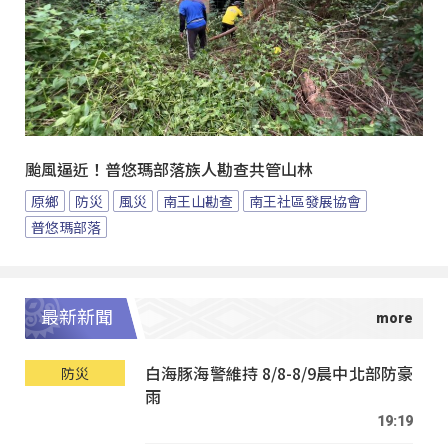
颱風逼近！普悠瑪部落族人勘查共管山林
原鄉
防災
風災
南王山勘查
南王社區發展協會
普悠瑪部落
最新新聞
白海豚海警維持 8/8-8/9晨中北部防豪
防災
雨
19:19