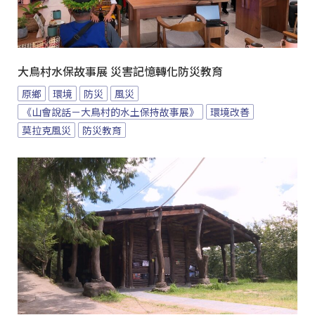
大鳥村水保故事展 災害記憶轉化防災教育
原鄉
環境
防災
風災
《山會說話－大鳥村的水土保持故事展》
環境改善
莫拉克風災
防災教育