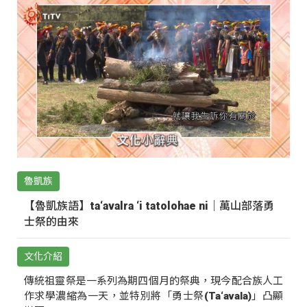
魯凱族
【魯凱族語】ta‘avalra ‘i tatolohae ni｜萬山部落勇
士祭的由來
文化介紹
傳統祖靈祭是一系列為期四個月的祭典，現今配合族人工
作求學濃縮為一天，並特別將「勇士祭(Ta‘avala)」凸顯