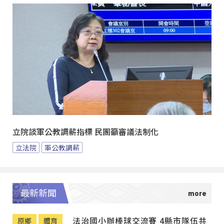
立院談軍公教調薪指標 民團籲審議法制化
立法院
軍公教調薪
最新新聞
法治國小辦棒球交流賽 4縣市隊伍共
原鄉
體育