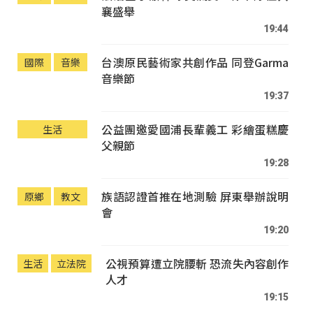
襄盛舉
19:44
台澳原民藝術家共創作品 同登Garma
國際
音樂
音樂節
19:37
公益團邀愛國浦長輩義工 彩繪蛋糕慶
生活
父親節
19:28
族語認證首推在地測驗 屏東舉辦說明
原鄉
教文
會
19:20
公視預算遭立院腰斬 恐流失內容創作
生活
立法院
人才
19:15