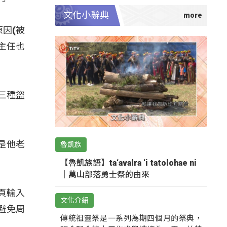
文化小辭典
原因(被
主任也
三種盜
定是他老
魯凱族
【魯凱族語】ta‘avalra ‘i tatolohae ni
｜萬山部落勇士祭的由來
頁輸入
文化介紹
避免周
傳統祖靈祭是一系列為期四個月的祭典，