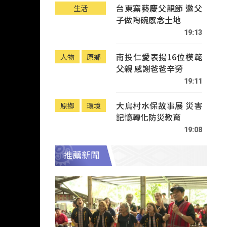
台東窯藝慶父親節 邀父
生活
子做陶碗感念土地
19:13
南投仁愛表揚16位模範
人物
原鄉
父親 感謝爸爸辛勞
19:11
大鳥村水保故事展 災害
原鄉
環境
記憶轉化防災教育
19:08
推薦新聞