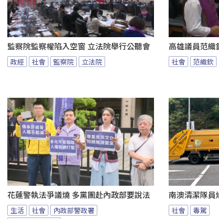
監察院監察權陷入空窗 立法院舉行公聽會
高雄議員范織
政經
社會
監察院
立法院
社會
范織欽
花蓮警執法爭議燒 多黨團赴內政部要說法
南澳清潔隊員
生活
社會
內政部警政署
社會
毒駕