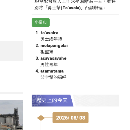
現今配合族人工作求學濃縮為一天，並特
別將「勇士祭(Ta‘avala)」凸顯辦理。
小辭典
ta‘avalra
勇士成年禮
molapangolai
祖靈祭
asavasavahe
男性青年
atamatama
父字輩的稱呼
歷史上的今天
2026/ 08/ 08