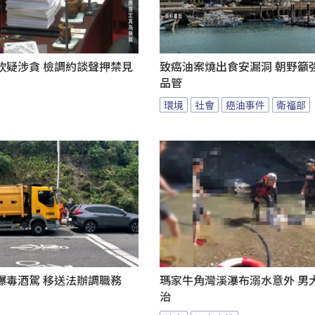
欽疑涉貪 檢調約談聲押禁見
致癌油案燒出食安漏洞 朝野籲
品管
環境
社會
癌油事件
衛福部
爆毒酒駕 移送法辦調職務
瑪家牛角灣溪瀑布溺水意外 男
治