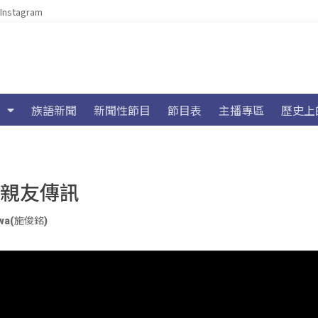
Instagram
族語新聞
新聞性節目
節目表
主播專區
歷史上
」親友傳訊
wa(施俊銘)