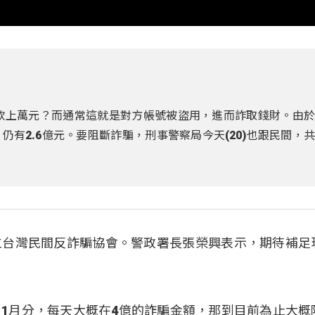
借款上萬元？而通常這就是對方帳號被盜用，進而詐取錢財。由
有2.6億元。要阻斷詐騙，刑事警察局今天(20)也跟民間，
立台灣民間反詐騙協會。警政署長張榮興表示，期待補足
概11月分，每天大概在4億的詐騙金額，那到目前為止大概