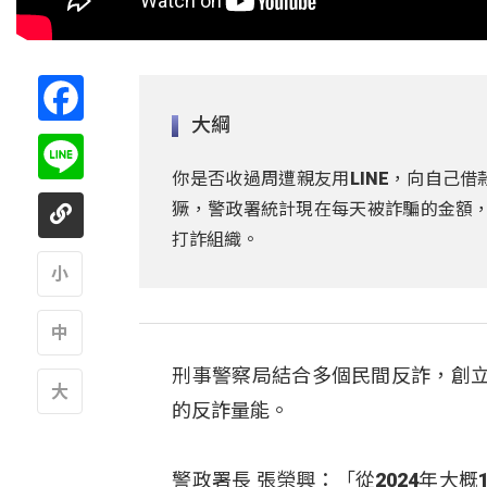
Facebook
大綱
Line
你是否收過周遭親友用LINE，向自己
獗，警政署統計現在每天被詐騙的金額，仍
打詐組織。
A
刑事警察局結合多個民間反詐，創
A
的反詐量能。
A
警政署長 張榮興：「從2024年大