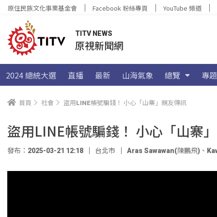
原住民族文化事業基金會
Facebook 粉絲專頁
YouTube 頻道
TITV NEWS
原視新聞網
2024 總統大選
直播
最新
山海氣象
總覽
專題
首頁
社會
盜用LINE帳號騙錢！ 小心「山寨」親友傳訊
盜用LINE帳號騙錢！ 小心「山寨
發布：2025-03-21 12:18
台北市
Aras Sawawan(陳鵬飛)
、
Ka