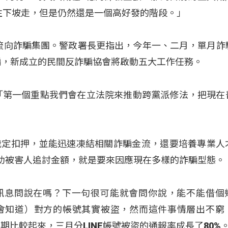
地往下坡走，但是仍然還是一個高好發的階段。」
，流向詐騙集團。警政署長更指出，今年一、二月，單月詐
詐騙，新成立的民間反詐騙協會將啟動五大工作任務。
「第一個重點我們會在立法院來推動跨黨派修法，把現在
裁定扣押，並能迅速凍結相關詐騙金流，還要培養專業人
協助被害人追討金額，就是要來因應現在多樣的詐騙型態。
朋友傳來訊息問說在嗎？下一句很可能就會問你說，能不能借個
會知道）對方的帳號其實被盜，然而這件事情層出不窮
同期比較起來，三月分LINE帳號被盜的通報率成長了80%