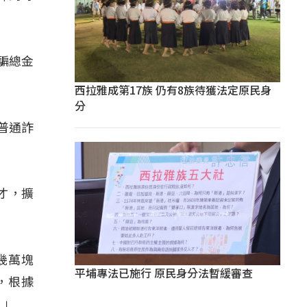
騙總金
西拉雅成第17族 仍有8族待獲法定原民身
分
普通詐
才，擴
幾萬塊
平埔專法已施行 原民身分法暫緩審查
，根據
。」