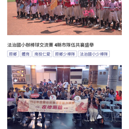
法治國小辦棒球交流賽 4縣市隊伍共襄盛舉
原鄉
體育
南投仁愛
原鄉少棒隊
法治國小少棒隊