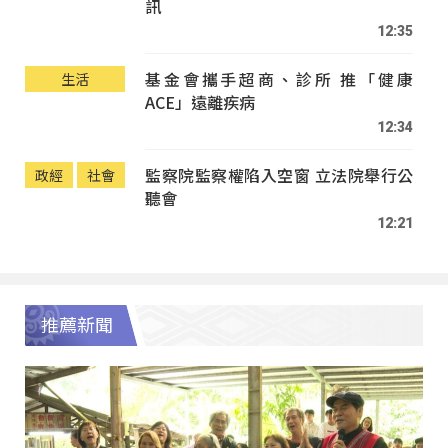
訊
12:35
基金會攜手超商、診所 推「健康
生活
ACE」遠離疾病
12:34
監察院監察權陷入空窗 立法院舉行公
政經
社會
聽會
12:21
推薦新聞