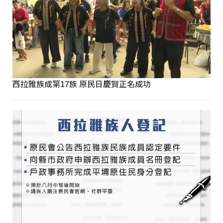
西拉雅族成第17族 原民日慶賀正名成功