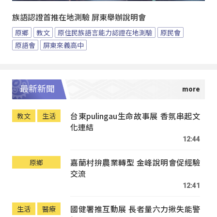
族語認證首推在地測驗 屏東舉辦說明會
原鄉
教文
原住民族語言能力認證在地測驗
原民會
原語會
屏東來義高中
最新新聞
台東pulingau生命故事展 香氛串起文
教文
生活
化連結
12:44
嘉蘭村拚農業轉型 金峰說明會促經驗
原鄉
交流
12:41
國健署推互動展 長者量六力揪失能警
生活
醫療