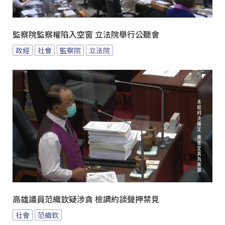
監察院監察權陷入空窗 立法院舉行公聽會
政經
社會
監察院
立法院
高雄議員范織欽疑涉貪 檢調約談聲押禁見
社會
范織欽