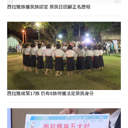
西拉雅族獲民族認定 原民日回顧正名歷程
西拉雅成第17族 仍有8族待獲法定原民身分