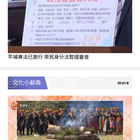
平埔專法已施行 原民身分法暫緩審查
文化小辭典