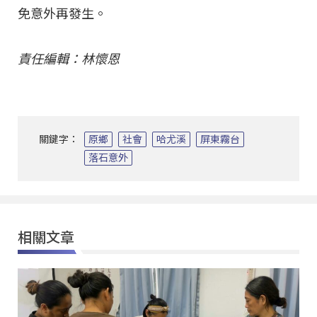
免意外再發生。
責任編輯：林懷恩
關鍵字：
原鄉
社會
哈尤溪
屏東霧台
落石意外
相關文章