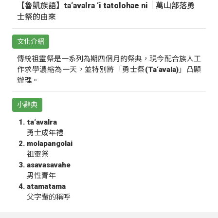
【魯凱族語】ta‘avalra ‘i tatolohae ni｜萬山部落勇
士祭的由來
文化介紹
傳統祖靈祭是一系列為期四個月的祭典，現今配合族人工
作求學濃縮為一天，並特別將「勇士祭(Ta‘avala)」凸顯
辦理。
小辭典
ta‘avalra
勇士成年禮
molapangolai
祖靈祭
asavasavahe
男性青年
atamatama
父字輩的稱呼