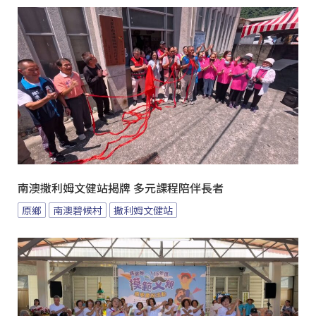
南澳撒利姆文健站揭牌 多元課程陪伴長者
原鄉
南澳碧候村
撒利姆文健站