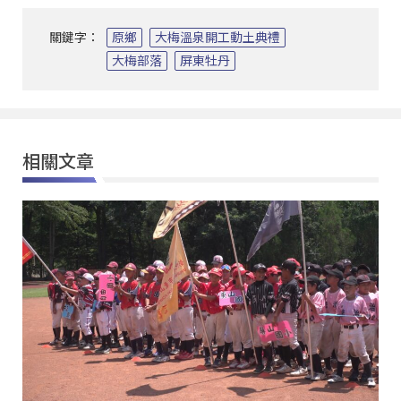
關鍵字：
原鄉
大梅溫泉開工動土典禮
大梅部落
屏東牡丹
相關文章