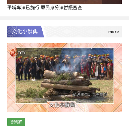
平埔專法已施行 原民身分法暫緩審查
文化小辭典
魯凱族