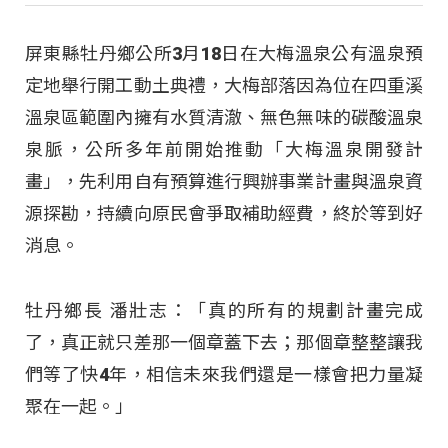
屏東縣牡丹鄉公所3月18日在大梅溫泉公有溫泉預
定地舉行開工動土典禮，大梅部落因為位在四重溪
溫泉區範圍內擁有水質清澈、無色無味的碳酸溫泉
泉脈，公所多年前開始推動「大梅溫泉開發計
畫」，先利用自有預算進行興辦事業計畫與溫泉資
源探勘，持續向原民會爭取補助經費，終於等到好
消息。
牡丹鄉長 潘壯志：「真的所有的規劃計畫完成
了，真正就只差那一個章蓋下去；那個章整整讓我
們等了快4年，相信未來我們還是一樣會把力量凝
聚在一起。」