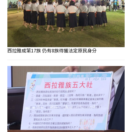
西拉雅成第17族 仍有8族待獲法定原民身分