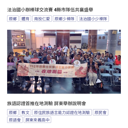
法治國小辦棒球交流賽 4縣市隊伍共襄盛舉
原鄉
體育
南投仁愛
原鄉少棒隊
法治國小少棒隊
族語認證首推在地測驗 屏東舉辦說明會
原鄉
教文
原住民族語言能力認證在地測驗
原民會
原語會
屏東來義高中