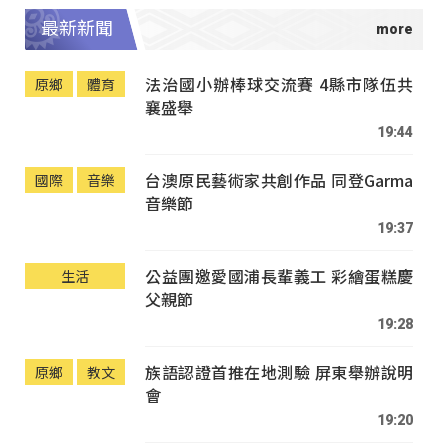
最新新聞
法治國小辦棒球交流賽 4縣市隊伍共
原鄉
體育
襄盛舉
19:44
台澳原民藝術家共創作品 同登Garma
國際
音樂
音樂節
19:37
公益團邀愛國浦長輩義工 彩繪蛋糕慶
生活
父親節
19:28
族語認證首推在地測驗 屏東舉辦說明
原鄉
教文
會
19:20