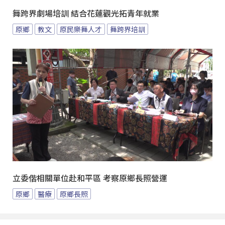
舞跨界劇場培訓 結合花蓮觀光拓青年就業
原鄉
教文
原民樂舞人才
舞跨界培訓
立委偕相關單位赴和平區 考察原鄉長照營運
原鄉
醫療
原鄉長照