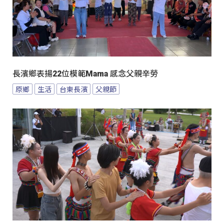
長濱鄉表揚22位模範Mama 感念父親辛勞
原鄉
生活
台東長濱
父親節