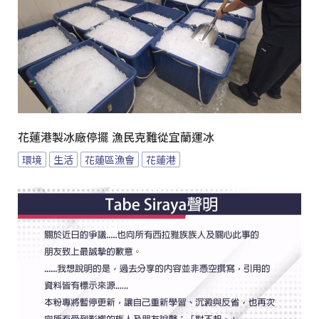
花蓮港製冰廠停擺 漁民克難從宜蘭運冰
環境
生活
花蓮區漁會
花蓮港