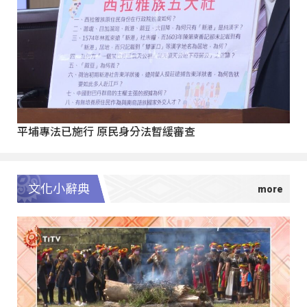
平埔專法已施行 原民身分法暫緩審查
文化小辭典