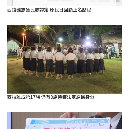
西拉雅族獲民族認定 原民日回顧正名歷程
西拉雅成第17族 仍有8族待獲法定原民身分