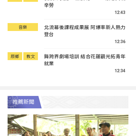
辛勞
12:43
北流幕後課程成果展 阿爆率新人熱力
音樂
登台
12:36
舞跨界劇場培訓 結合花蓮觀光拓青年
原鄉
教文
就業
12:34
推薦新聞