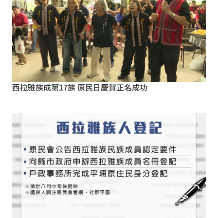
西拉雅族成第17族 原民日慶賀正名成功