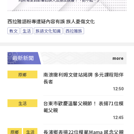
西拉雅語粉專遭疑內容有誤 族人憂傷文化
教文
生活
族語文化知識
西拉雅族
最新新聞
南澳撒利姆文健站揭牌 多元課程陪伴
原鄉
長者
12:50
台東市歡慶溫馨父親節！ 表揚71位模
生活
範父親
12:45
長濱鄉表揚22位模範Mama 感念父親
原鄉
生活