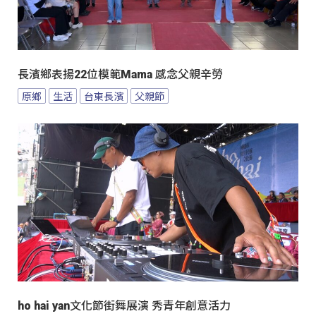
長濱鄉表揚22位模範Mama 感念父親辛勞
原鄉
生活
台東長濱
父親節
ho hai yan文化節街舞展演 秀青年創意活力