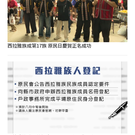
西拉雅族成第17族 原民日慶賀正名成功