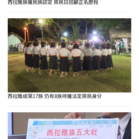
西拉雅族獲民族認定 原民日回顧正名歷程
西拉雅成第17族 仍有8族待獲法定原民身分