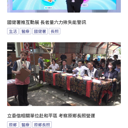
國健署推互動展 長者量六力揪失能警訊
生活
醫療
國健署
長照
立委偕相關單位赴和平區 考察原鄉長照營運
原鄉
醫療
原鄉長照