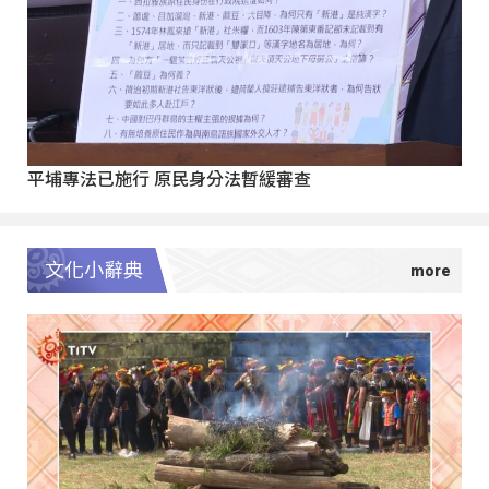
平埔專法已施行 原民身分法暫緩審查
文化小辭典