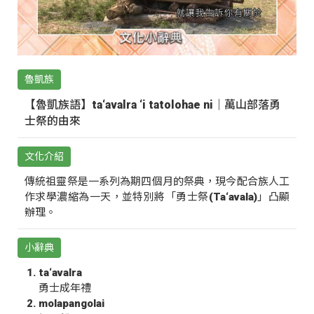
魯凱族
【魯凱族語】ta‘avalra ‘i tatolohae ni｜萬山部落勇
士祭的由來
文化介紹
傳統祖靈祭是一系列為期四個月的祭典，現今配合族人工
作求學濃縮為一天，並特別將「勇士祭(Ta‘avala)」凸顯
辦理。
小辭典
ta‘avalra
勇士成年禮
molapangolai