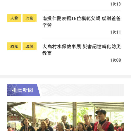
19:13
南投仁愛表揚16位模範父親 感謝爸爸
人物
原鄉
辛勞
19:11
大鳥村水保故事展 災害記憶轉化防災
原鄉
環境
教育
19:08
推薦新聞