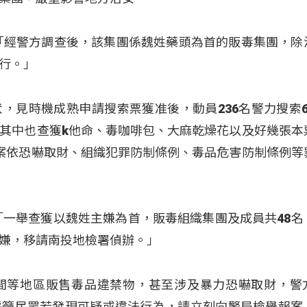
「經警方調查後，該集團係魏姓藥頭為首的販毒集團，除
行。」
，見時機成熟申請搜索票獲准後，動員236名警力搜索6
其中也查獲k他命、毒咖啡包、大麻乾燥花以及好幾張本
案依恐嚇取財、組織犯罪防制條例、毒品危害防制條例等
「一舉查獲以魏姓主嫌為首，販毒組織集團及成員共48名
嫌，移請南投地檢署偵辦。」
間等地區販售毒品違禁物，甚至涉及暴力恐嚇取財，警
呼籲民眾若發現可疑或違法行為，請立刻向警局檢舉報案