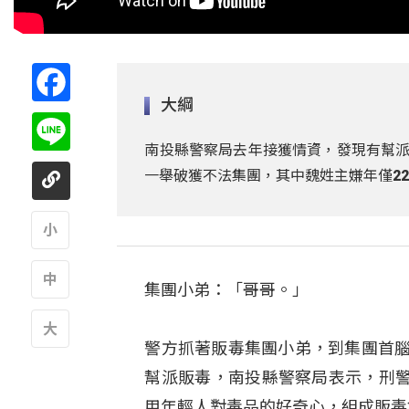
Facebook
大綱
Line
南投縣警察局去年接獲情資，發現有幫派
一舉破獲不法集團，其中魏姓主嫌年僅2
A
集團小弟：「哥哥。」
A
警方抓著販毒集團小弟，到集團首腦
A
幫派販毒，南投縣警察局表示，刑
用年輕人對毒品的好奇心，組成販毒