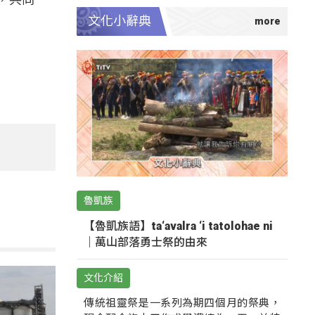
文化小辭典
魯凱族
【魯凱族語】ta‘avalra ‘i tatolohae ni
｜萬山部落勇士祭的由來
文化介紹
傳統祖靈祭是一系列為期四個月的祭典，