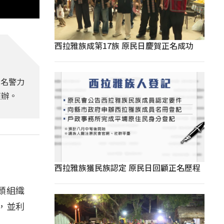
西拉雅族成第17族 原民日慶賀正名成功
6名警力
偵辦。
西拉雅族獲民族認定 原民日回顧正名歷程
頭組織
，並利