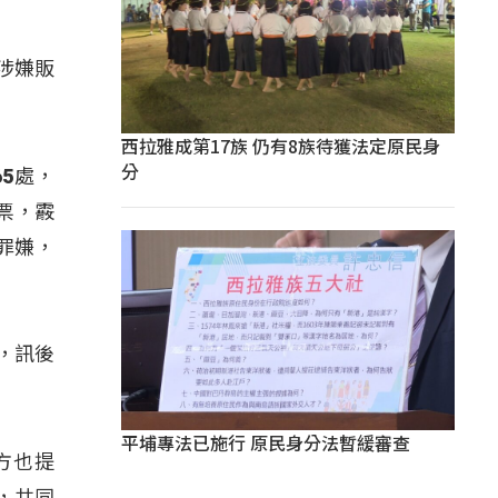
涉嫌販
西拉雅成第17族 仍有8族待獲法定原民身
分
5處，
票，霰
罪嫌，
，訊後
平埔專法已施行 原民身分法暫緩審查
方也提
，共同