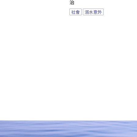
治
社會
溺水意外