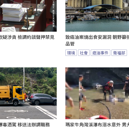
欽疑涉貪 檢調約談聲押禁見
致癌油案燒出食安漏洞 朝野籲
品管
環境
社會
癌油事件
衛福部
爆毒酒駕 移送法辦調職務
瑪家牛角灣溪瀑布溺水意外 男