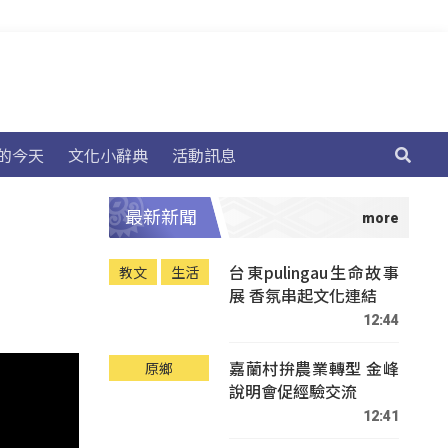
的今天
文化小辭典
活動訊息
最新新聞
台東pulingau生命故事
教文
生活
展 香氛串起文化連結
12:44
嘉蘭村拚農業轉型 金峰
原鄉
說明會促經驗交流
12:41