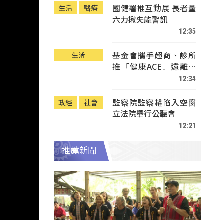
國健署推互動展 長者量
生活
醫療
六力揪失能警訊
12:35
基金會攜手超商、診所
生活
推「健康ACE」遠離疾
病
12:34
監察院監察權陷入空窗
政經
社會
立法院舉行公聽會
12:21
推薦新聞