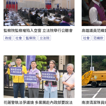
監察院監察權陷入空窗 立法院舉行公聽會
高雄議員范織
政經
社會
監察院
立法院
社會
范織欽
花蓮警執法爭議燒 多黨團赴內政部要說法
南澳清潔隊員