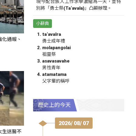
現今配合族人工作求學濃縮為一天，並特
別將「勇士祭(Ta‘avala)」凸顯辦理。
小辭典
ta‘avalra
強化通報、
勇士成年禮
molapangolai
祖靈祭
asavasavahe
男性青年
atamatama
父字輩的稱呼
歷史上的今天
2026/ 08/ 07
大生送醫不