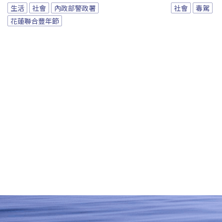
生活
社會
內政部警政署
社會
毒駕
花蓮聯合豐年節