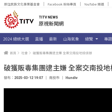
原住民族文化事業基金會
Facebook 粉絲專頁
YouTube 頻道
TITV NEWS
原視新聞網
2024 總統大選
直播
最新
山海氣象
總覽
專題
首頁
社會
破獲販毒集團逮主嫌 全案交南投地檢偵辦
破獲販毒集團逮主嫌 全案交南投地
發布：2025-03-12 19:07
南投市
Hundiv