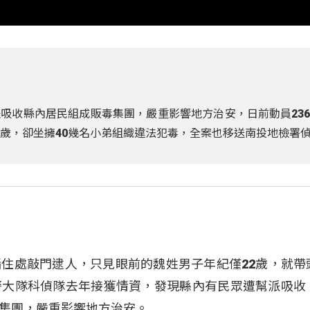
吸收縣內居民組成販毒集團，嚴重影響地方治安，日前動員23
2歲，卻坐擁40幾名小弟組織違法犯毒，全案也移送南投地檢署
住處敲門逮人，只見眼前的魏姓男子年紀僅22歲，就帶
警大隊科偵隊去年接獲情資，發現縣內有民眾遭幫派吸收
集團，嚴重影響地方治安。