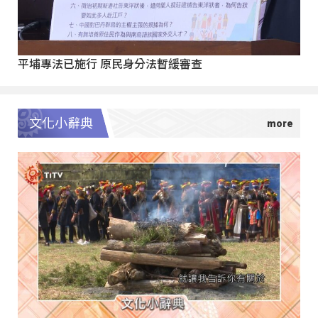
平埔專法已施行 原民身分法暫緩審查
文化小辭典