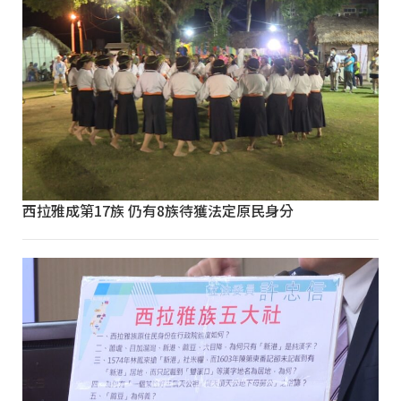
西拉雅成第17族 仍有8族待獲法定原民身分