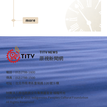
more
TITV NEWS
原視新聞網
電話：(02)2788-1600
傳真：(02)2788-1500
地址：台北市南港區重陽路 120 號 5 樓
財團法人原住民族文化事業基金會 版權所有
Copyright © 2021 Indigenous Peoples Cultural Foundation
All Rights Reserved .