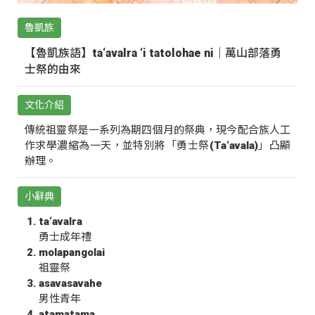
魯凱族
【魯凱族語】ta‘avalra ‘i tatolohae ni｜萬山部落勇
士祭的由來
文化介紹
傳統祖靈祭是一系列為期四個月的祭典，現今配合族人工
作求學濃縮為一天，並特別將「勇士祭(Ta‘avala)」凸顯
辦理。
小辭典
ta‘avalra
勇士成年禮
molapangolai
祖靈祭
asavasavahe
男性青年
atamatama