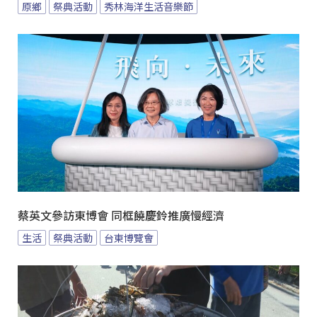
原鄉
祭典活動
秀林海洋生活音樂節
蔡英文參訪東博會 同框饒慶鈴推廣慢經濟
生活
祭典活動
台東博覽會