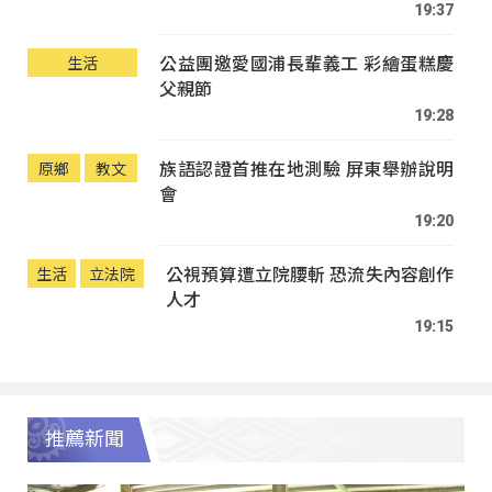
19:37
公益團邀愛國浦長輩義工 彩繪蛋糕慶
生活
父親節
19:28
族語認證首推在地測驗 屏東舉辦說明
原鄉
教文
會
19:20
公視預算遭立院腰斬 恐流失內容創作
生活
立法院
人才
19:15
推薦新聞