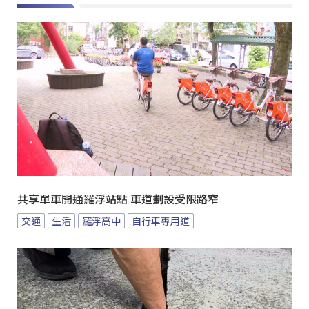
共享單車開通羅浮站點 車道劃設受限路窄
交通
生活
羅浮高中
自行車專用道