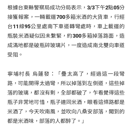
根據台東縣警察局成功分局表示，3/3下午2點05分
接獲報案，一輛載運700多箱米酒的大貨車，行經
台11線95公里處南下車道轉彎處時，車上載運的
瓶裝米酒疑似因未繫緊，約300多箱掉落路面，造
成滿地都是破瓶碎玻璃片，一度造成南北雙向車道
受阻。
寧埔村長 烏蓮發：「疊太高了，經過這一段彎
路，可能開得太過彎，所以掉落到左側道，這些掉
落的玻璃，都沒有剩，全部都破了，乍看覺得這些
瓶子非常地可惜，瓶子連同米酒，眼看這條路都是
米酒了，今天吹南風，並吹向八桑安部落，聞到的
都是米酒味，部落的人都醉了。」