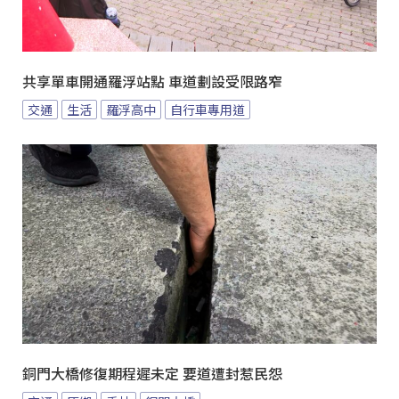
共享單車開通羅浮站點 車道劃設受限路窄
交通
生活
羅浮高中
自行車專用道
銅門大橋修復期程遲未定 要道遭封惹民怨