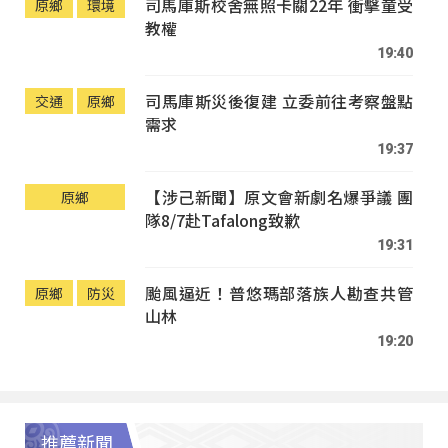
司馬庫斯校舍無照卡關22年 衝擊童受
原鄉
環境
教權
19:40
司馬庫斯災後復建 立委前往考察盤點
交通
原鄉
需求
19:37
【涉己新聞】原文會新劇名爆爭議 團
原鄉
隊8/7赴Tafalong致歉
19:31
颱風逼近！普悠瑪部落族人勘查共管
原鄉
防災
山林
19:20
推薦新聞