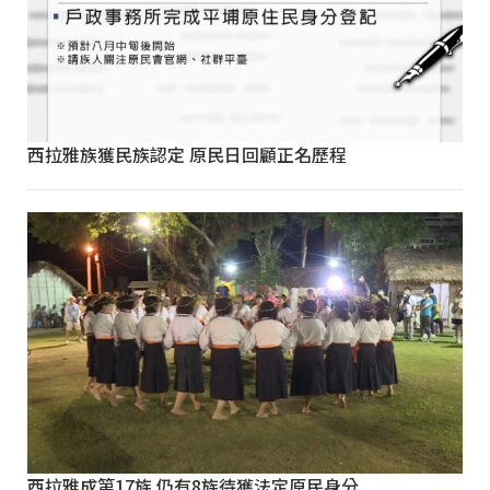
西拉雅族獲民族認定 原民日回顧正名歷程
西拉雅成第17族 仍有8族待獲法定原民身分