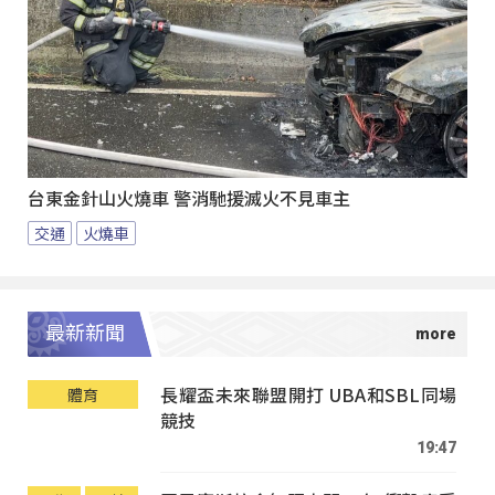
台東金針山火燒車 警消馳援滅火不見車主
交通
火燒車
最新新聞
長耀盃未來聯盟開打 UBA和SBL同場
體育
競技
19:47