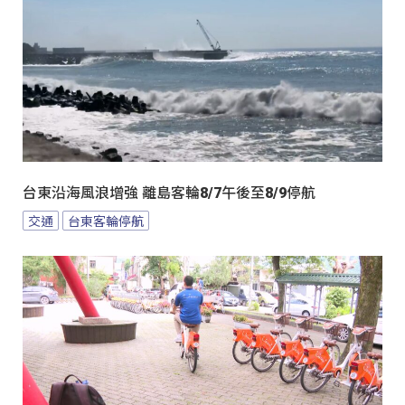
台東沿海風浪增強 離島客輪8/7午後至8/9停航
交通
台東客輪停航