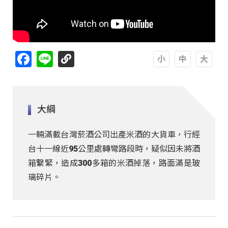
Facebook
Line
A
A
A
大綱
一輛滿載台灣菸酒公司出產米酒的大貨車，行經
台十一線近95公里處轉彎路段時，疑似因未將酒
箱繫緊，造成300多箱的米酒掉落，路面滿是玻
璃碎片。