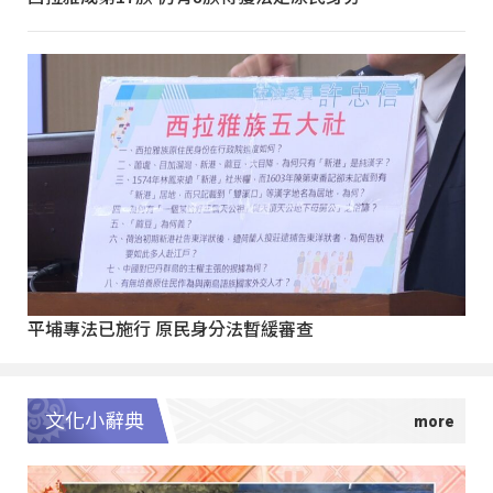
平埔專法已施行 原民身分法暫緩審查
文化小辭典