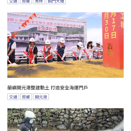
交通
原鄉
秀林
銅門大橋
蘭嶼開元港整建動土 打造安全海運門戶
交通
原鄉
開元港