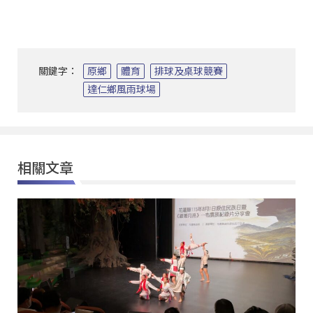
關鍵字：
原鄉
體育
排球及桌球競賽
達仁鄉風雨球場
相關文章