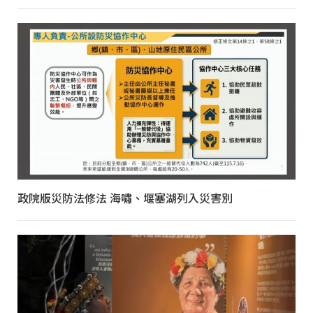
政院版災防法修法 海嘯、堰塞湖列入災害別