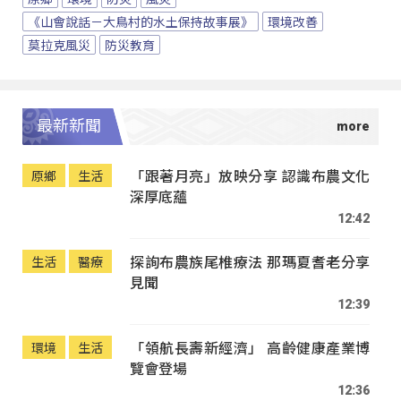
《山會說話－大鳥村的水土保持故事展》
環境改善
莫拉克風災
防災教育
最新新聞
「跟著月亮」放映分享 認識布農文化
原鄉
生活
深厚底蘊
12:42
探詢布農族尾椎療法 那瑪夏耆老分享
生活
醫療
見聞
12:39
「領航長壽新經濟」 高齡健康產業博
環境
生活
覽會登場
12:36