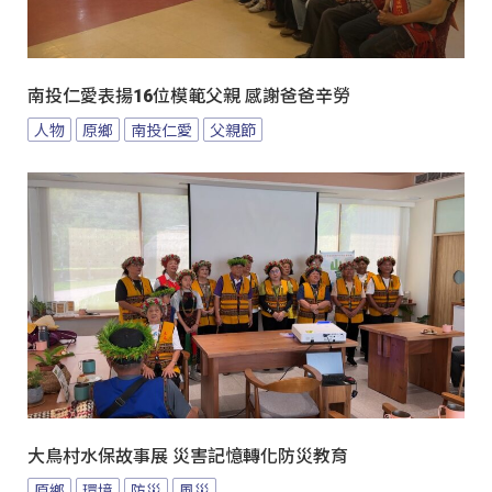
南投仁愛表揚16位模範父親 感謝爸爸辛勞
人物
原鄉
南投仁愛
父親節
大鳥村水保故事展 災害記憶轉化防災教育
原鄉
環境
防災
風災