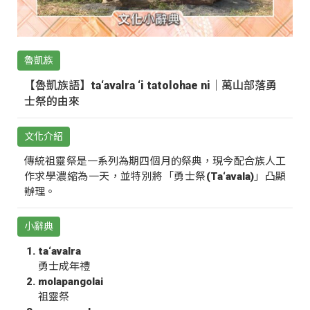
魯凱族
【魯凱族語】ta‘avalra ‘i tatolohae ni｜萬山部落勇
士祭的由來
文化介紹
傳統祖靈祭是一系列為期四個月的祭典，現今配合族人工
作求學濃縮為一天，並特別將「勇士祭(Ta‘avala)」凸顯
辦理。
小辭典
ta‘avalra
勇士成年禮
molapangolai
祖靈祭