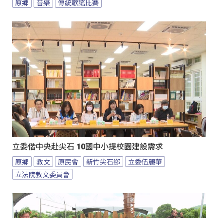
原鄉
音樂
傳統歌謠比賽
立委偕中央赴尖石 10國中小提校園建設需求
原鄉
教文
原民會
新竹尖石鄉
立委伍麗華
立法院教文委員會