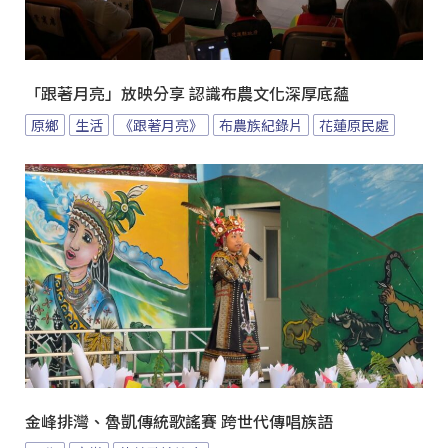
「跟著月亮」放映分享 認識布農文化深厚底蘊
原鄉
生活
《跟著月亮》
布農族紀錄片
花蓮原民處
金峰排灣、魯凱傳統歌謠賽 跨世代傳唱族語