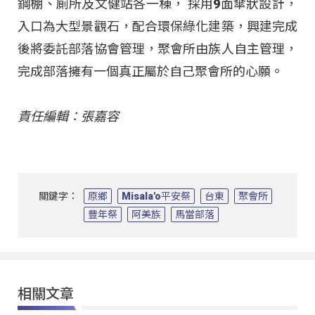
鋼棚、廁所及文健站各一棟， 採用9面傘狀設計，
入口為大型景觀石，配合環保綠化建築，興建完成
後將委託部落協會管理，聚會所由族人自主管理，
完成部落擁有一個真正屬於自己聚會所的心願。
責任編輯：張嘉容
關鍵字：
原鄉
Misala'o平安祭
台東
聚會所
豐年祭
阿美族
馬當部落
相關文章