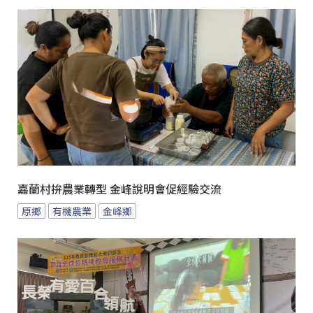
嘉蘭村拚農業轉型 金峰說明會促經驗交流
原鄉
有機農業
金峰鄉