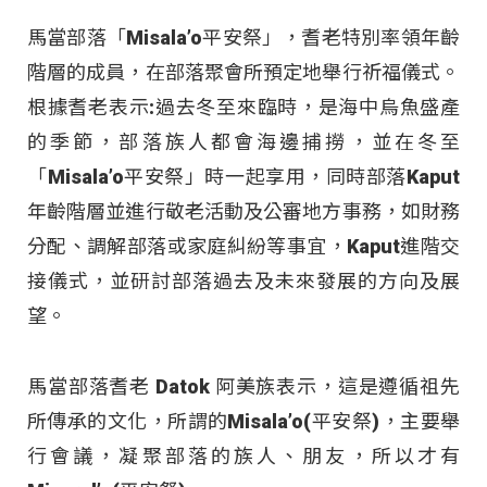
馬當部落「Misala’o平安祭」，耆老特別率領年齡
階層的成員，在部落聚會所預定地舉行祈福儀式。
根據耆老表示:過去冬至來臨時，是海中烏魚盛產
的季節，部落族人都會海邊捕撈，並在冬至
「Misala’o平安祭」時一起享用，同時部落Kaput
年齡階層並進行敬老活動及公審地方事務，如財務
分配、調解部落或家庭糾紛等事宜，Kaput進階交
接儀式，並研討部落過去及未來發展的方向及展
望。
馬當部落耆老 Datok 阿美族表示，這是遵循祖先
所傳承的文化，所謂的Misala’o(平安祭)，主要舉
行會議，凝聚部落的族人、朋友，所以才有