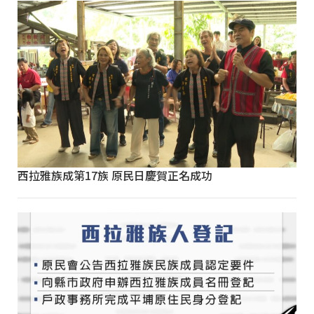
西拉雅族成第17族 原民日慶賀正名成功