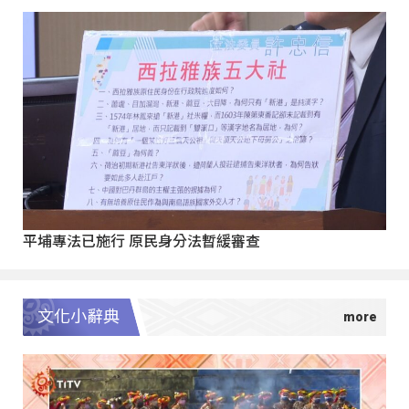
平埔專法已施行 原民身分法暫緩審查
文化小辭典