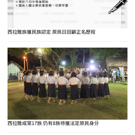
西拉雅族獲民族認定 原民日回顧正名歷程
西拉雅成第17族 仍有8族待獲法定原民身分