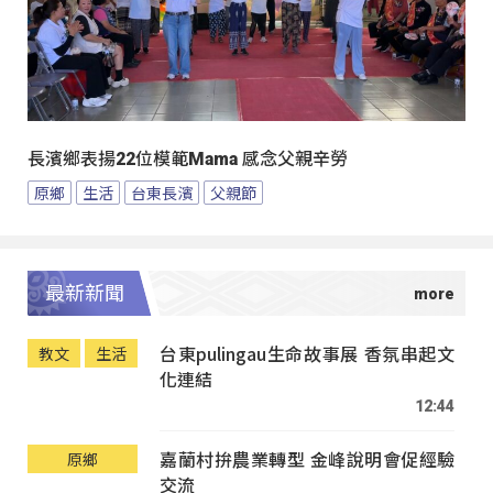
長濱鄉表揚22位模範Mama 感念父親辛勞
原鄉
生活
台東長濱
父親節
最新新聞
台東pulingau生命故事展 香氛串起文
教文
生活
化連結
12:44
嘉蘭村拚農業轉型 金峰說明會促經驗
原鄉
交流