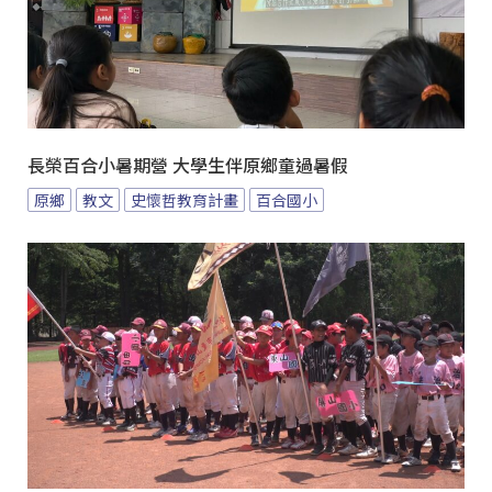
長榮百合小暑期營 大學生伴原鄉童過暑假
原鄉
教文
史懷哲教育計畫
百合國小