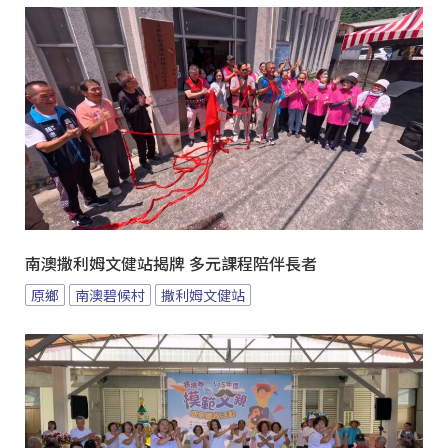
南澳撒利姆文健站揭牌 多元課程陪伴長者
原鄉
南澳碧候村
撒利姆文健站