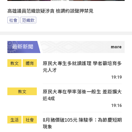
高雄議員范織欽疑涉貪 檢調約談聲押禁見
社會
范織欽
最新新聞
原民大專生多就讀護理 學者籲培育多
教文
體育
元人才
19:19
原民大專在學率落後一般生 差距擴大
教文
近4成
19:16
8月豬價破105元 陳駿季：為節慶短期
生活
社會
現象