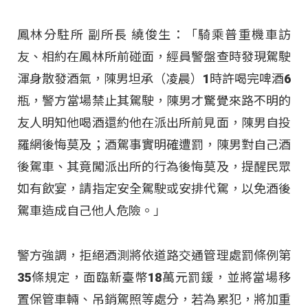
鳳林分駐所 副所長 繞俊生：「騎乘普重機車訪
友、相約在鳳林所前碰面，經員警盤查時發現駕駛
渾身散發酒氣，陳男坦承（凌晨）1時許喝完啤酒6
瓶，警方當場禁止其駕駛，陳男才驚覺來路不明的
友人明知他喝酒還約他在派出所前見面，陳男自投
羅網後悔莫及；酒駕事實明確遭罰，陳男對自己酒
後駕車、其竟闖派出所的行為後悔莫及，提醒民眾
如有飲宴，請指定安全駕駛或安排代駕，以免酒後
駕車造成自己他人危險。」
警方強調，拒絕酒測將依道路交通管理處罰條例第
35條規定，面臨新臺幣18萬元罰鍰，並將當場移
置保管車輛、吊銷駕照等處分，若為累犯，將加重