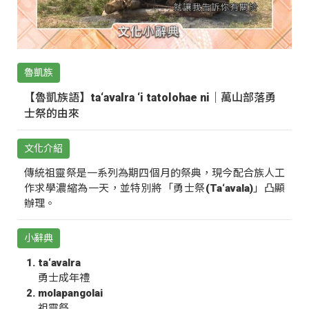
魯凱族
【魯凱族語】ta‘avalra ‘i tatolohae ni｜萬山部落勇
士祭的由來
文化介紹
傳統祖靈祭是一系列為期四個月的祭典，現今配合族人工
作求學濃縮為一天，並特別將「勇士祭(Ta‘avala)」凸顯
辦理。
小辭典
ta‘avalra
勇士成年禮
molapangolai
祖靈祭