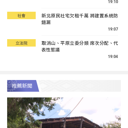
19:10
新北原民社宅欠租千萬 將建置系統防
社會
錯漏
19:07
取消山、平原立委分類 席次分配、代
立法院
表性惹議
19:04
推薦新聞