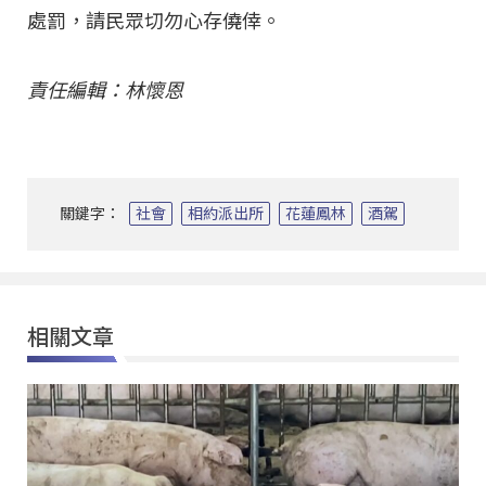
處罰，請民眾切勿心存僥倖。
責任編輯：林懷恩
關鍵字：
社會
相約派出所
花蓮鳳林
酒駕
相關文章