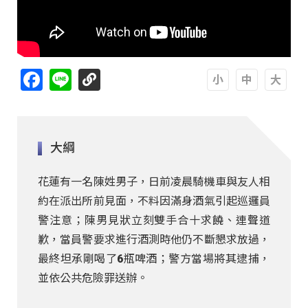
Facebook
Line
A
A
A
大綱
花蓮有一名陳姓男子，日前凌晨騎機車與友人相
約在派出所前見面，不料因滿身酒氣引起巡邏員
警注意；陳男見狀立刻雙手合十求饒、連聲道
歉，當員警要求進行酒測時他仍不斷懇求放過，
最終坦承剛喝了6瓶啤酒；警方當場將其逮捕，
並依公共危險罪送辦。