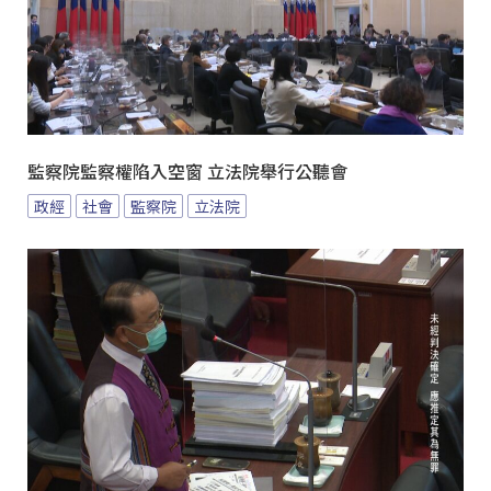
監察院監察權陷入空窗 立法院舉行公聽會
政經
社會
監察院
立法院