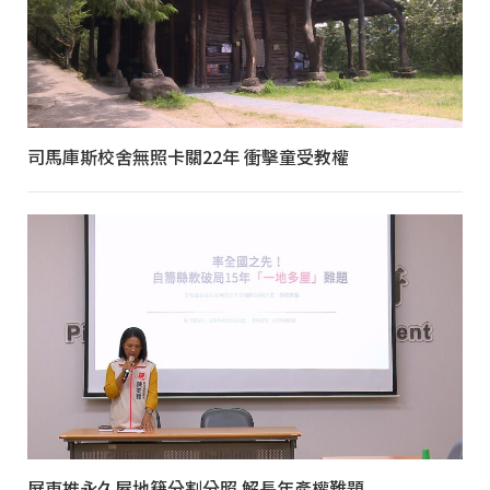
司馬庫斯校舍無照卡關22年 衝擊童受教權
屏東推永久屋地籍分割分照 解長年產權難題