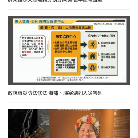
政院版災防法修法 海嘯、堰塞湖列入災害別