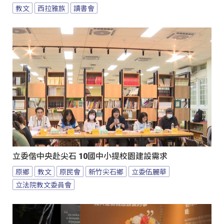
教文
西拉雅族
讀書會
立委偕中央赴尖石 10國中小提校園建設需求
原鄉
教文
原民會
新竹尖石鄉
立委伍麗華
立法院教文委員會