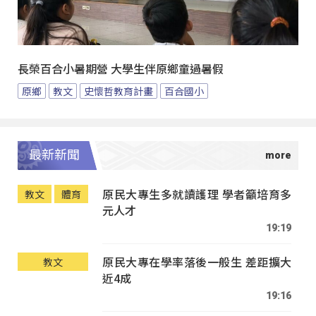
長榮百合小暑期營 大學生伴原鄉童過暑假
原鄉
教文
史懷哲教育計畫
百合國小
最新新聞
原民大專生多就讀護理 學者籲培育多
教文
體育
元人才
19:19
原民大專在學率落後一般生 差距擴大
教文
近4成
19:16