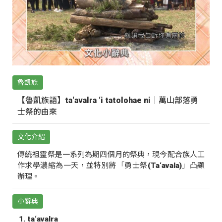
魯凱族
【魯凱族語】ta‘avalra ‘i tatolohae ni｜萬山部落勇
士祭的由來
文化介紹
傳統祖靈祭是一系列為期四個月的祭典，現今配合族人工
作求學濃縮為一天，並特別將「勇士祭(Ta‘avala)」凸顯
辦理。
小辭典
ta‘avalra