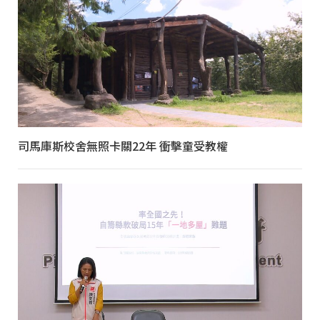
司馬庫斯校舍無照卡關22年 衝擊童受教權