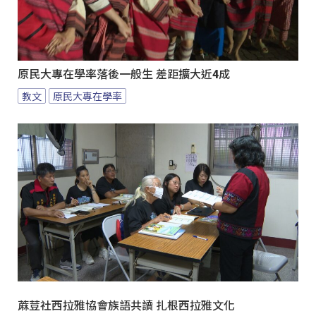
原民大專在學率落後一般生 差距擴大近4成
教文
原民大專在學率
蔴荳社西拉雅協會族語共讀 扎根西拉雅文化