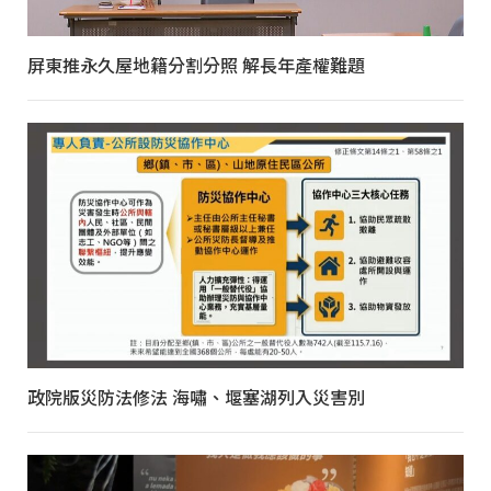
屏東推永久屋地籍分割分照 解長年產權難題
政院版災防法修法 海嘯、堰塞湖列入災害別