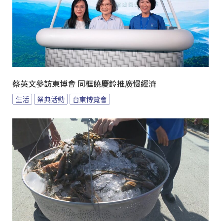
蔡英文參訪東博會 同框饒慶鈴推廣慢經濟
生活
祭典活動
台東博覽會