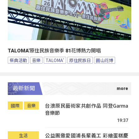
TALOMA'原住民族音樂季 81花博熱力開唱
祭典活動
音樂
TALOMA'
原住民族日
圓山花博
最新新聞
台澳原民藝術家共創作品 同登Garma
國際
音樂
音樂節
19:37
公益團邀愛國浦長輩義工 彩繪蛋糕慶
生活