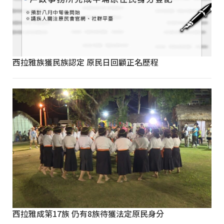
西拉雅族獲民族認定 原民日回顧正名歷程
西拉雅成第17族 仍有8族待獲法定原民身分