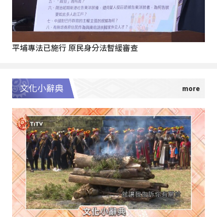
平埔專法已施行 原民身分法暫緩審查
文化小辭典