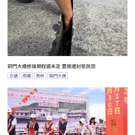
銅門大橋修復期程遲未定 要道遭封惹民怨
交通
原鄉
秀林
銅門大橋