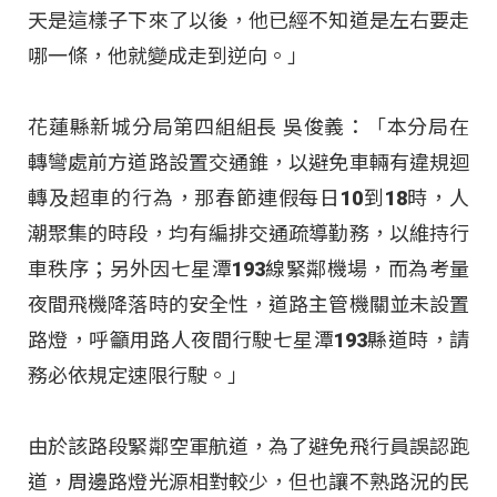
天是這樣子下來了以後，他已經不知道是左右要走
哪一條，他就變成走到逆向。」
花蓮縣新城分局第四組組長 吳俊義：「本分局在
轉彎處前方道路設置交通錐，以避免車輛有違規迴
轉及超車的行為，那春節連假每日10到18時，人
潮聚集的時段，均有編排交通疏導勤務，以維持行
車秩序；另外因七星潭193線緊鄰機場，而為考量
夜間飛機降落時的安全性，道路主管機關並未設置
路燈，呼籲用路人夜間行駛七星潭193縣道時，請
務必依規定速限行駛。」
由於該路段緊鄰空軍航道，為了避免飛行員誤認跑
道，周邊路燈光源相對較少，但也讓不熟路況的民