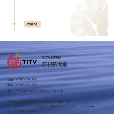
more
TITV NEWS
原視新聞網
電話：(02)2788-1600
傳真：(02)2788-1500
地址：台北市南港區重陽路 120 號 5 樓
財團法人原住民族文化事業基金會 版權所有
Copyright © 2021 Indigenous Peoples Cultural Foundation
All Rights Reserved .