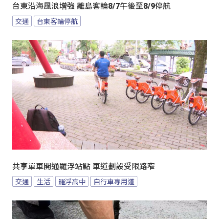
台東沿海風浪增強 離島客輪8/7午後至8/9停航
交通
台東客輪停航
共享單車開通羅浮站點 車道劃設受限路窄
交通
生活
羅浮高中
自行車專用道