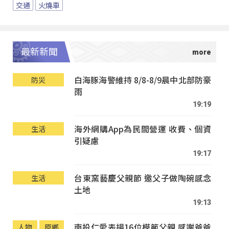
交通
火燒車
最新新聞
白海豚海警維持 8/8-8/9晨中北部防豪
防災
雨
19:19
海外網購App為民間營運 收費、個資
生活
引疑慮
19:17
台東窯藝慶父親節 邀父子做陶碗感念
生活
土地
19:13
南投仁愛表揚16位模範父親 感謝爸爸
人物
原鄉