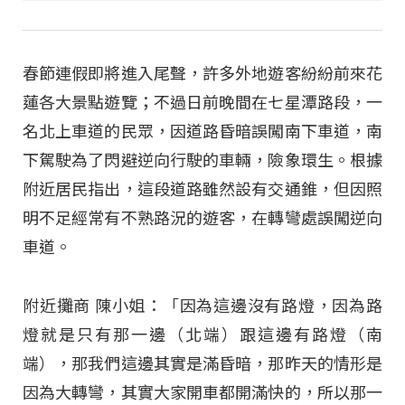
春節連假即將進入尾聲，許多外地遊客紛紛前來花
蓮各大景點遊覽；不過日前晚間在七星潭路段，一
名北上車道的民眾，因道路昏暗誤闖南下車道，南
下駕駛為了閃避逆向行駛的車輛，險象環生。根據
附近居民指出，這段道路雖然設有交通錐，但因照
明不足經常有不熟路況的遊客，在轉彎處誤闖逆向
車道。
附近攤商 陳小姐：「因為這邊沒有路燈，因為路
燈就是只有那一邊（北端）跟這邊有路燈（南
端），那我們這邊其實是滿昏暗，那昨天的情形是
因為大轉彎，其實大家開車都開滿快的，所以那一