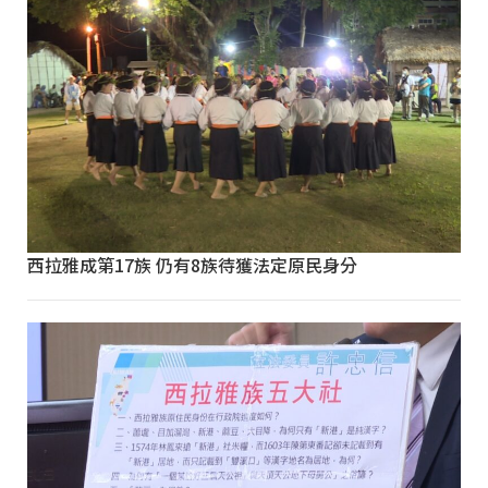
西拉雅成第17族 仍有8族待獲法定原民身分