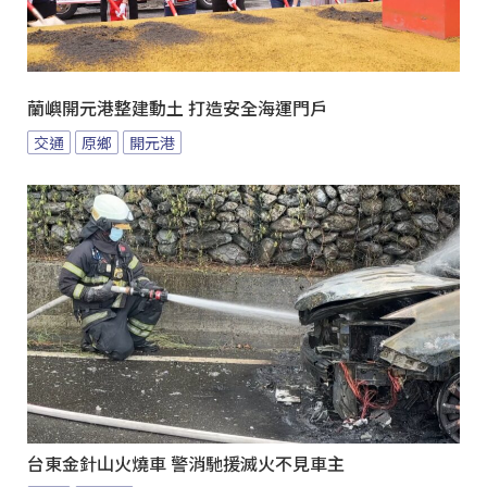
蘭嶼開元港整建動土 打造安全海運門戶
交通
原鄉
開元港
台東金針山火燒車 警消馳援滅火不見車主