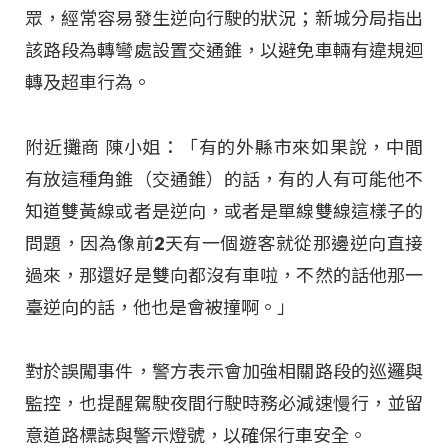
眾，經常容易發生逆向行駛的狀況；新城分局指出
該路段為轉彎處設置交通錐，以避免車輛有違規迴
轉及超車行為。
附近攤商 陳小姐：「有的外縣市來如果說，中間
有放這種角錐（交通錐）的話，有的人有可能他不
知道雙黃線或者是逆向，或者是單線雙線這樣子的
問題，因為像前2天有一個遊客就從那邊逆向直接
過來，那還好是雙向都沒有車啦，不然的話他那一
臺逆向的話，他也是會被撞啊。」
對於誤闖事件，警方表示會加強相關路段的巡邏與
監控，也提醒駕駛夜間行駛時務必減速慢行，並留
意道路標誌與警示燈號，以確保行車安全。