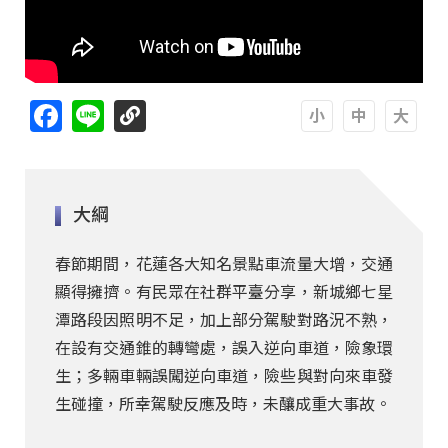
Facebook
Line
A
A
A
大綱
春節期間，花蓮各大知名景點車流量大增，交通
顯得擁擠。有民眾在社群平臺分享，新城鄉七星
潭路段因照明不足，加上部分駕駛對路況不熟，
在設有交通錐的轉彎處，誤入逆向車道，險象環
生；多輛車輛誤闖逆向車道，險些與對向來車發
生碰撞，所幸駕駛反應及時，未釀成重大事故。