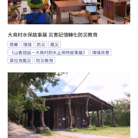
大鳥村水保故事展 災害記憶轉化防災教育
原鄉
環境
防災
風災
《山會說話－大鳥村的水土保持故事展》
環境改善
莫拉克風災
防災教育