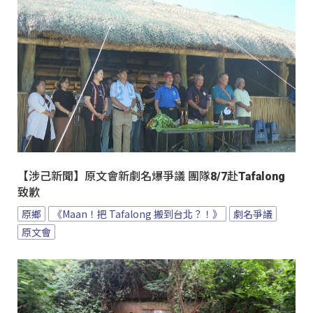
【涉己新聞】原文會新劇名爆爭議 團隊8/7赴Tafalong
致歉
原鄉
《Maan！把 Tafalong 搬到台北？！》
劇名爭議
原文會