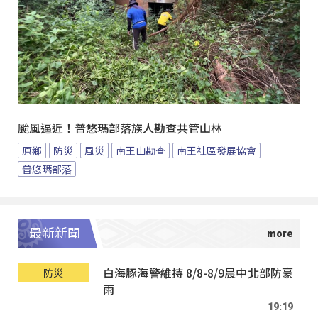
颱風逼近！普悠瑪部落族人勘查共管山林
原鄉
防災
風災
南王山勘查
南王社區發展協會
普悠瑪部落
最新新聞
白海豚海警維持 8/8-8/9晨中北部防豪
防災
雨
19:19