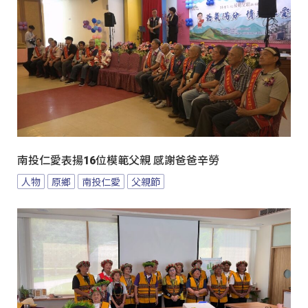
南投仁愛表揚16位模範父親 感謝爸爸辛勞
人物
原鄉
南投仁愛
父親節