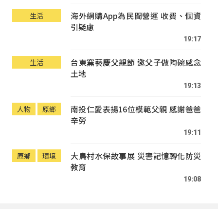
海外網購App為民間營運 收費、個資
生活
引疑慮
19:17
台東窯藝慶父親節 邀父子做陶碗感念
生活
土地
19:13
南投仁愛表揚16位模範父親 感謝爸爸
人物
原鄉
辛勞
19:11
大鳥村水保故事展 災害記憶轉化防災
原鄉
環境
教育
19:08