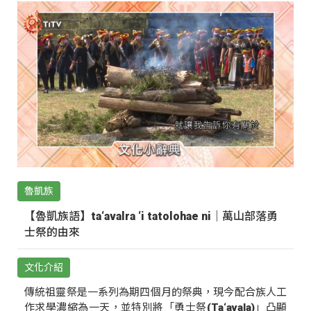
魯凱族
【魯凱族語】ta‘avalra ‘i tatolohae ni｜萬山部落勇
士祭的由來
文化介紹
傳統祖靈祭是一系列為期四個月的祭典，現今配合族人工
作求學濃縮為一天，並特別將「勇士祭(Ta‘avala)」凸顯