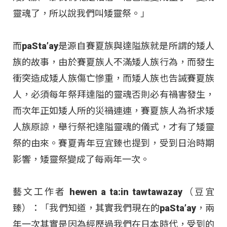
靈魂了，所以說我們叫矮靈祭。」
而paSta’ay是源自賽夏族與達隘族就是所謂的矮人
族的故事，由於賽夏族人不滿矮人族行為，而發生
衝突造成矮人族傷亡慘重，而矮人族也告誡賽夏族
人，必須每年祭拜達隘的靈魂否則必有禍害發生，
而次年正如矮人所的災禍連連，賽夏族人為祈求矮
人族原諒，舉行祭祀達隘靈魂的儀式，才有了矮靈
祭的由來。賽夏青年豆宜臻也提到，受到日治時期
影響，矮靈祭變成了每兩年一次。
藝文工作者 hewen a ta:in tawtawazay（豆宜
臻）：「我們知道，其實我們現在的paSta’ay，兩
年一次其實是因為經歷過我們在日本時代，受到的