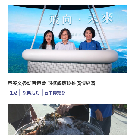
蔡英文參訪東博會 同框饒慶鈴推廣慢經濟
生活
祭典活動
台東博覽會