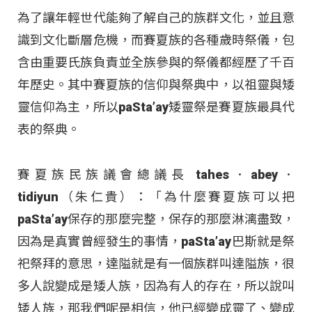
為了讓年輕世代能夠了解自己的族群文化，並且意
識到文化斷層危機，而賽夏族的各種歲時祭儀，包
含由重要氏族負責並全族參與的祭儀都經歷了千百
年歷史。其中賽夏族的信仰與祭典中，以祖靈與矮
靈信仰為主，所以paSta’ay矮靈祭是賽夏族最具代
表的祭典。
賽夏族民族議會總議長 tahes．abey．
tidiyun（朱仁貴）：「為什麼賽夏族可以把
paSta’ay保存的那麼完整，保存的那麼淋漓盡致，
因為是真實曾經發生的事情，paSta’ay巴斯就是祭
祀祭拜的意思，達隘就是有一個族群叫達隘族，很
多人說變成是矮人族，因為有人的存在，所以說叫
矮人族，那我們呢是相信，他已經變成靈了、變成