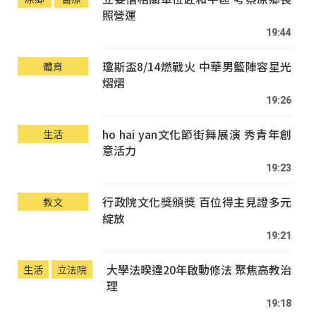
照營運
19:44
瓊斯盃8/14燃戰火 中華男籃陣容星光
體育
熠熠
19:26
ho hai yan文化節街舞展演 秀青年創
生活
意活力
19:23
行政院文化獎頒獎 百位得主見證多元
教文
綻放
19:21
大學法暌違20年啟動修法 聚焦高教治
生活
立法院
理
19:18