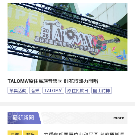
TALOMA'原住民族音樂季 81花博熱力開唱
祭典活動
音樂
TALOMA'
原住民族日
圓山花博
最新新聞
立委偕相關單位赴和平區 考察原鄉長
原鄉
醫療