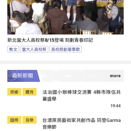
新北當大人高校祭8/15登場 刻劃青春印記
教文
當大人高校祭
高校原創畢業歌
最新新聞
法治國小辦棒球交流賽 4縣市隊伍共
原鄉
體育
襄盛舉
19:44
台澳原民藝術家共創作品 同登Garma
國際
音樂
音樂節