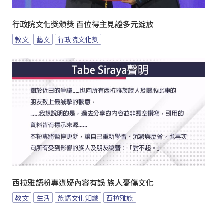
行政院文化獎頒獎 百位得主見證多元綻放
教文
藝文
行政院文化獎
西拉雅語粉專遭疑內容有誤 族人憂傷文化
教文
生活
族語文化知識
西拉雅族