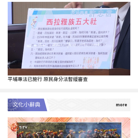
平埔專法已施行 原民身分法暫緩審查
文化小辭典