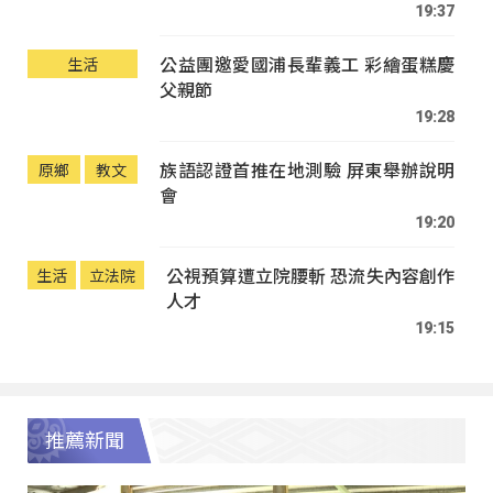
19:37
公益團邀愛國浦長輩義工 彩繪蛋糕慶
生活
父親節
19:28
族語認證首推在地測驗 屏東舉辦說明
原鄉
教文
會
19:20
公視預算遭立院腰斬 恐流失內容創作
生活
立法院
人才
19:15
推薦新聞