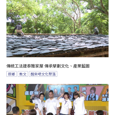
傳統工法建泰雅家屋 傳承擘劃文化、產業藍圖
原鄉
教文
醒來吧文化聚落