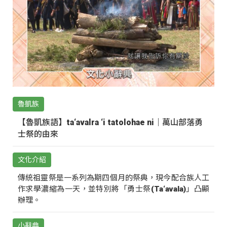
魯凱族
【魯凱族語】ta‘avalra ‘i tatolohae ni｜萬山部落勇
士祭的由來
文化介紹
傳統祖靈祭是一系列為期四個月的祭典，現今配合族人工
作求學濃縮為一天，並特別將「勇士祭(Ta‘avala)」凸顯
辦理。
小辭典