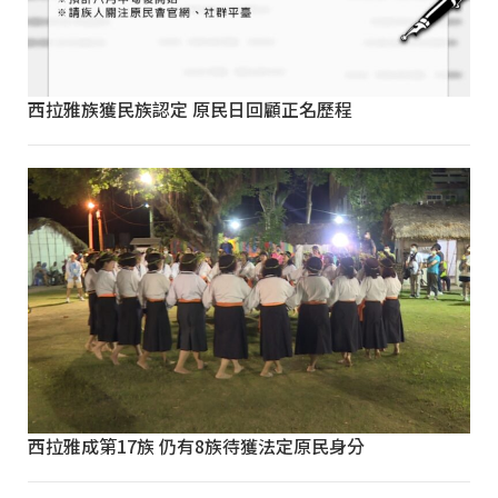
西拉雅族獲民族認定 原民日回顧正名歷程
西拉雅成第17族 仍有8族待獲法定原民身分