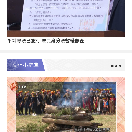
平埔專法已施行 原民身分法暫緩審查
文化小辭典