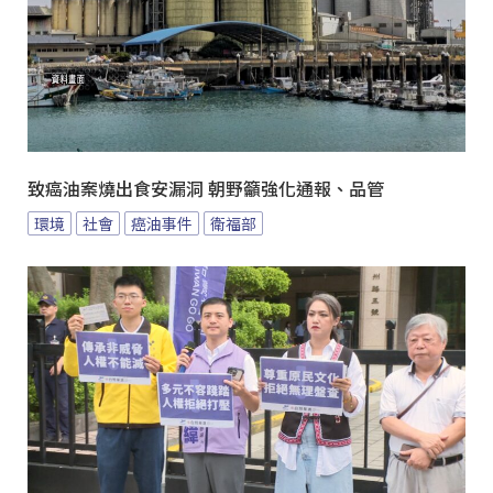
致癌油案燒出食安漏洞 朝野籲強化通報、品管
環境
社會
癌油事件
衛福部