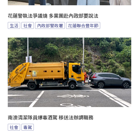
花蓮警執法爭議燒 多黨團赴內政部要說法
生活
社會
內政部警政署
花蓮聯合豐年節
南澳清潔隊員爆毒酒駕 移送法辦調職務
社會
毒駕