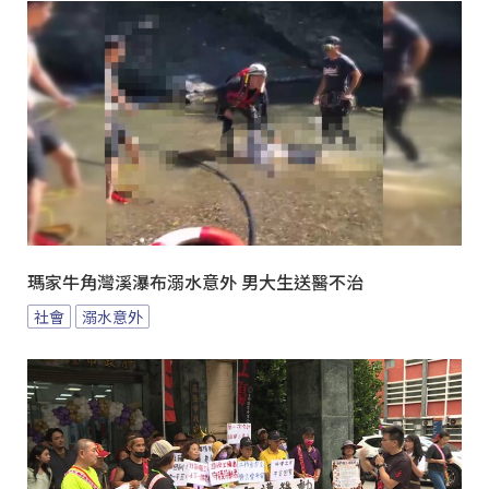
瑪家牛角灣溪瀑布溺水意外 男大生送醫不治
社會
溺水意外