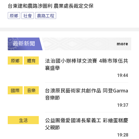
台東建和農路涉圖利 農業處長裁定交保
原鄉
社會
農路工程
最新新聞
法治國小辦棒球交流賽 4縣市隊伍共
原鄉
體育
襄盛舉
19:44
台澳原民藝術家共創作品 同登Garma
國際
音樂
音樂節
19:37
公益團邀愛國浦長輩義工 彩繪蛋糕慶
生活
父親節
19:28