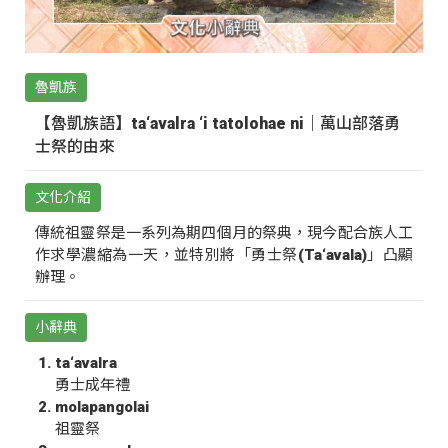
魯凱族
【魯凱族語】ta‘avalra ‘i tatolohae ni｜萬山部落勇
士祭的由來
文化介紹
傳統祖靈祭是一系列為期四個月的祭典，現今配合族人工
作求學濃縮為一天，並特別將「勇士祭(Ta‘avala)」凸顯
辦理。
小辭典
ta‘avalra
勇士成年禮
molapangolai
祖靈祭