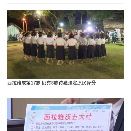
西拉雅成第17族 仍有8族待獲法定原民身分