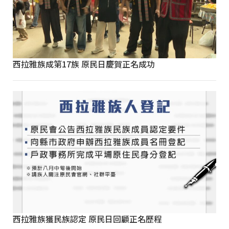
西拉雅族成第17族 原民日慶賀正名成功
西拉雅族獲民族認定 原民日回顧正名歷程