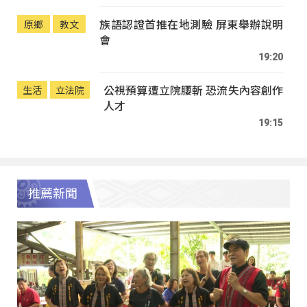
族語認證首推在地測驗 屏東舉辦說明
原鄉
教文
會
19:20
公視預算遭立院腰斬 恐流失內容創作
生活
立法院
人才
19:15
推薦新聞