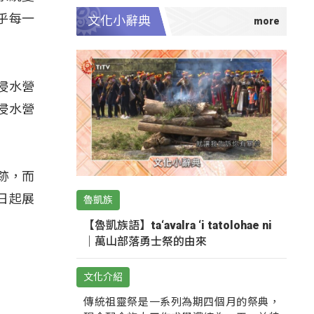
乎每一
文化小辭典
個浸水營
浸水營
跡，而
日起展
魯凱族
【魯凱族語】ta‘avalra ‘i tatolohae ni
｜萬山部落勇士祭的由來
文化介紹
傳統祖靈祭是一系列為期四個月的祭典，