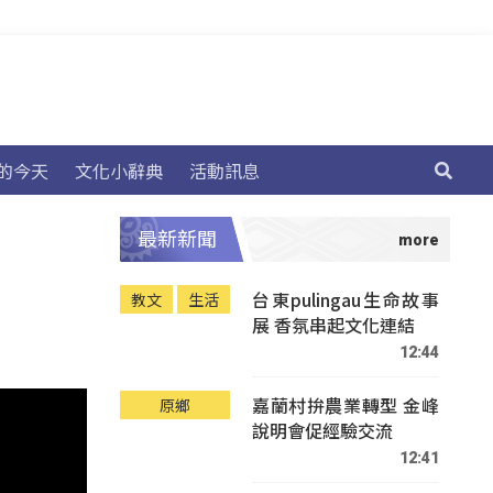
的今天
文化小辭典
活動訊息
最新新聞
台東pulingau生命故事
教文
生活
展 香氛串起文化連結
12:44
嘉蘭村拚農業轉型 金峰
原鄉
說明會促經驗交流
12:41