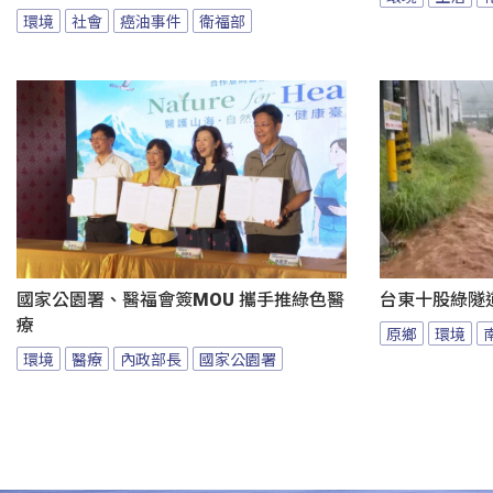
環境
社會
癌油事件
衛福部
國家公園署、醫福會簽MOU 攜手推綠色醫
台東十股綠隧
療
原鄉
環境
環境
醫療
內政部長
國家公園署