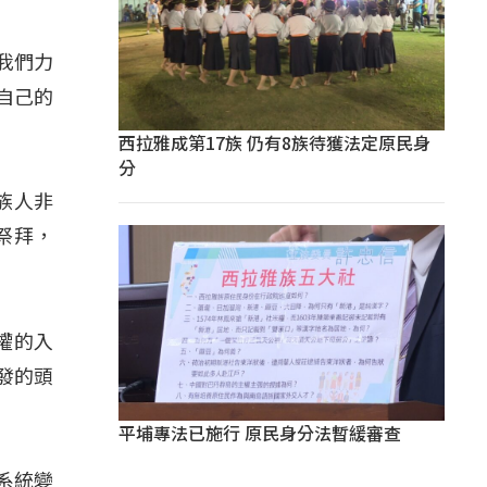
讓我們力
自己的
西拉雅成第17族 仍有8族待獲法定原民身
分
的族人非
祭拜，
權的入
發的頭
平埔專法已施行 原民身分法暫緩審查
政系統變