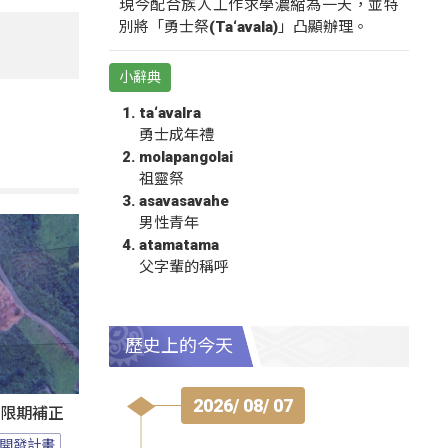
現今配合族人工作求學濃縮為一天，並特
別將「勇士祭(Ta‘avala)」凸顯辦理。
小辭典
ta‘avalra
勇士成年禮
molapangolai
祖靈祭
asavasavahe
男性青年
atamatama
父字輩的稱呼
歷史上的今天
2026/ 08/ 07
過限期補正
開發計畫