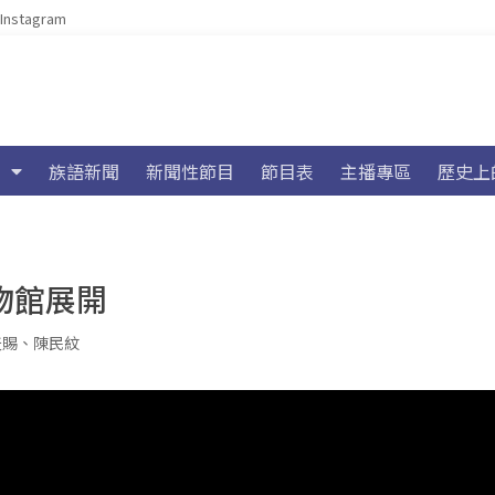
Instagram
族語新聞
新聞性節目
節目表
主播專區
歷史上
物館展開
天賜
、
陳民紋