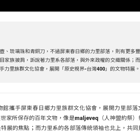
壺、琉璃珠和青銅刀，不過屏東春日鄉的力里部落，則有更多
目家族披肩，訴說著力里系各部落，與外來政權的交織關係；
手力里族群文化協會，展開「原史視界-台灣400」的文物特展
物館攜手屏東春日鄉力里族群文化協會，展開力里部落
家所保存的百年文物，像是maljeveq（人神盟約祭）
是特展的焦點；而力里系的各部落傳統領袖也北上，共同