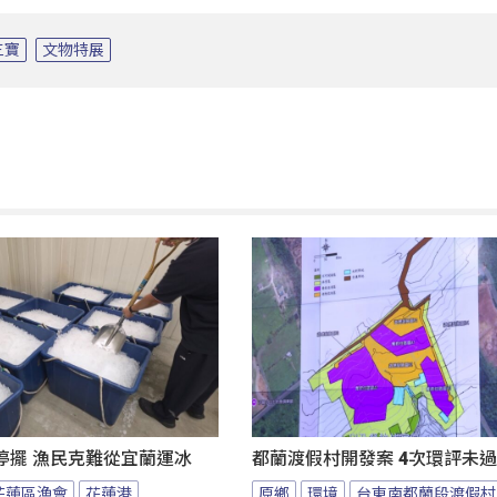
三寶
文物特展
停擺 漁民克難從宜蘭運冰
都蘭渡假村開發案 4次環評未
花蓮區漁會
花蓮港
原鄉
環境
台東南都蘭段渡假村