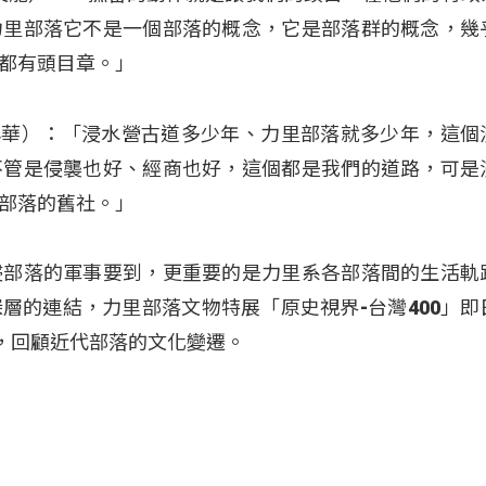
力里部落它不是一個部落的概念，它是部落群的概念，幾
都有頭目章。」
u（鍾興華）：「浸水營古道多少年、力里部落就多少年，這
不管是侵襲也好、經商也好，這個都是我們的道路，可是
部落的舊社。」
侵部落的軍事要到，更重要的是力里系各部落間的生活軌
層的連結，力里部落文物特展「原史視界-台灣400」即
家，回顧近代部落的文化變遷。