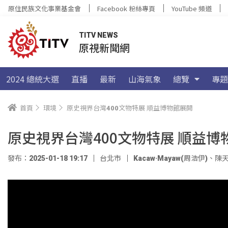
原住民族文化事業基金會
Facebook 粉絲專頁
YouTube 頻道
TITV NEWS
原視新聞網
2024 總統大選
直播
最新
山海氣象
總覽
專題
首頁
環境
原史視界台灣400文物特展 順益博物館展開
原史視界台灣400文物特展 順益博
發布：2025-01-18 19:17
台北市
Kacaw·Mayaw(周浩伊)
、
陳