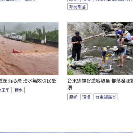
都蘭部落
道逢雨必淹 治水無效引民憂
台東蝴蝶谷遊客爆量 部落發起
溺
南王里
積水
原鄉
環境
台東蝴蝶谷