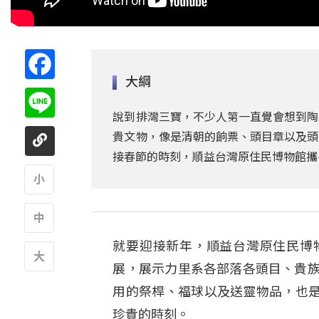
Facebook
大綱
Line
說到排灣三寶，不少人第一直覺會想到陶
貴文物，像是清朝的餉票、頭目章以及頭
接春節的時刻，順益台灣原住民博物館攜
A
就要迎接新年，順益台灣原住民博
A
展，展示力里系各部落各頭目、貴族世
A
用的祭桿、福球以及送靈物品，也
珍貴的時刻。