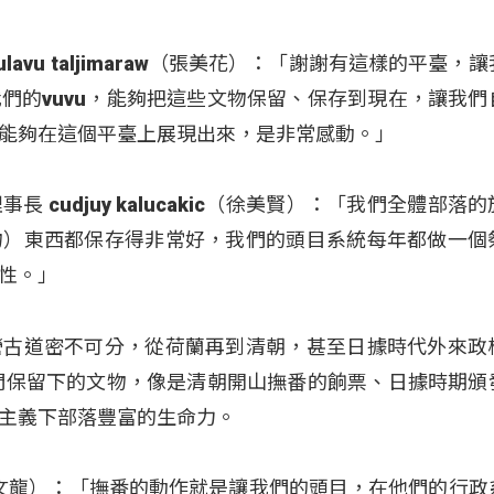
avulavu taljimaraw（張美花）：「謝謝有這樣的平臺，
們的vuvu，能夠把這些文物保留、保存到現在，讓我們
能夠在這個平臺上展現出來，是非常感動。」
cudjuy kalucakic（徐美賢）：「我們全體部落
物）東西都保存得非常好，我們的頭目系統每年都做一個
性。」
營古道密不可分，從荷蘭再到清朝，甚至日據時代外來政
u們保留下的文物，像是清朝開山撫番的餉票、日據時期頒
主義下部落豐富的生命力。
galing（陳文龍）：「撫番的動作就是讓我們的頭目，在他們的行