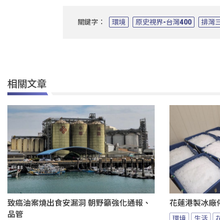
關鍵字：
環境
原史視界-台灣400
排灣
相關文章
致癌油案燒出食安漏洞 朝野籲強化通報、
花蓮港製冰廠
品管
環境
生活