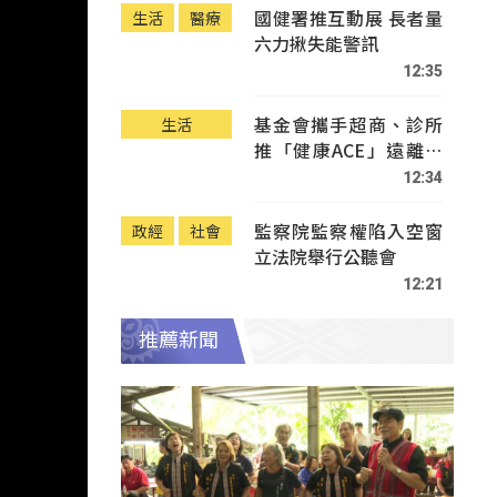
國健署推互動展 長者量
生活
醫療
六力揪失能警訊
12:35
基金會攜手超商、診所
生活
推「健康ACE」遠離疾
病
12:34
監察院監察權陷入空窗
政經
社會
立法院舉行公聽會
12:21
推薦新聞