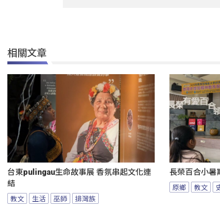
相關文章
台東pulingau生命故事展 香氛串起文化連
長榮百合小暑
結
原鄉
教文
教文
生活
巫師
排灣族