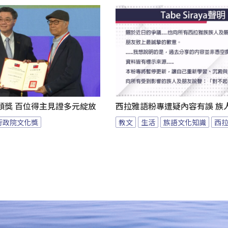
頒獎 百位得主見證多元綻放
西拉雅語粉專遭疑內容有誤 族
行政院文化獎
教文
生活
族語文化知識
西