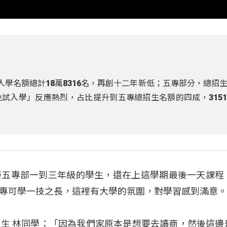
入學名額總計18萬8316名，再創十二年新低；五專部分，總招
試入學」反應熱烈，占比提升到五專總招生名額的四成，315
學五專部一到三年級的學生，還在上這學期最後一天課程
專可學一技之長，這裡有大學的氛圍，對學習感到滿意
生 林同學：「因為我們家原本是想要去讀商，然後這邊