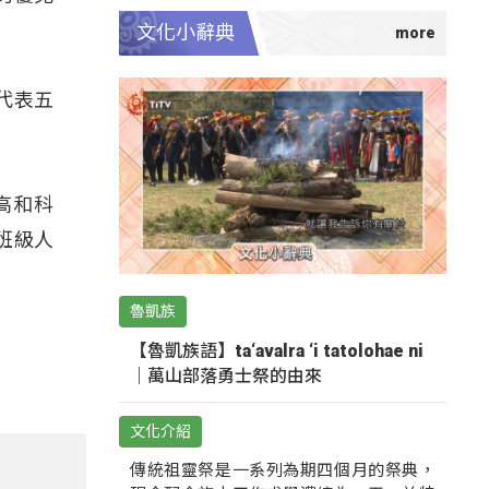
文化小辭典
代表五
高和科
班級人
魯凱族
【魯凱族語】ta‘avalra ‘i tatolohae ni
｜萬山部落勇士祭的由來
文化介紹
傳統祖靈祭是一系列為期四個月的祭典，