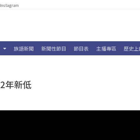
Instagram
族語新聞
新聞性節目
節目表
主播專區
歷史上
12年新低