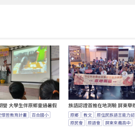
期營 大學生伴原鄉童過暑假
族語認證首推在地測驗 屏東舉
史懷哲教育計畫
百合國小
原鄉
教文
原住民族語言能力認
原民會
原語會
屏東來義高中