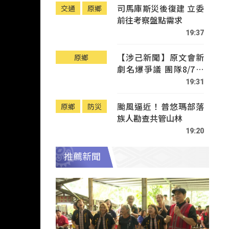
司馬庫斯災後復建 立委
交通
原鄉
前往考察盤點需求
19:37
【涉己新聞】原文會新
原鄉
劇名爆爭議 團隊8/7赴
Tafalong致歉
19:31
颱風逼近！普悠瑪部落
原鄉
防災
族人勘查共管山林
19:20
推薦新聞