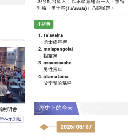
現今配合族人工作求學濃縮為一天，並特
別將「勇士祭(Ta‘avala)」凸顯辦理。
小辭典
ta‘avalra
勇士成年禮
molapangolai
祖靈祭
asavasavahe
男性青年
atamatama
父字輩的稱呼
歷史上的今天
辦說明會
證在地測驗
2026/ 08/ 07