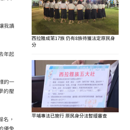
讓我讀
西拉雅成第17族 仍有8族待獲法定原民身
分
去年起
樣的一
學的壓
平埔專法已施行 原民身分法暫緩審查
報名，
對的優免