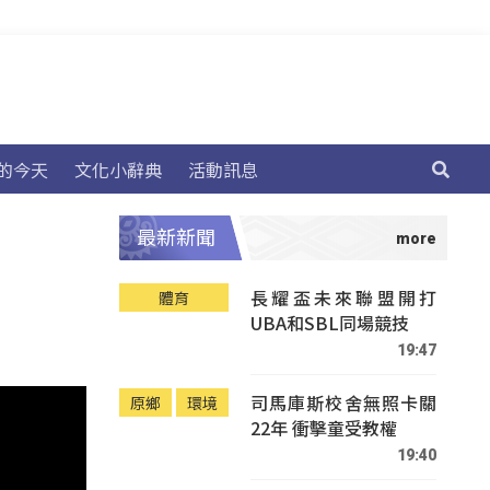
的今天
文化小辭典
活動訊息
最新新聞
長耀盃未來聯盟開打
體育
UBA和SBL同場競技
19:47
司馬庫斯校舍無照卡關
原鄉
環境
22年 衝擊童受教權
19:40