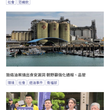
社會
范織欽
致癌油案燒出食安漏洞 朝野籲強化通報、品管
環境
社會
癌油事件
衛福部