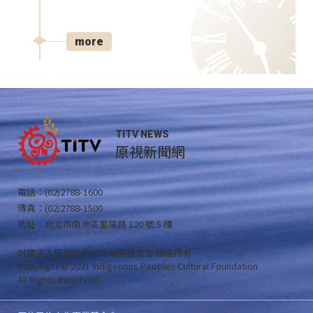
more
TITV NEWS
原視新聞網
電話：(02)2788-1600
傳真：(02)2788-1500
地址：台北市南港區重陽路 120 號 5 樓
財團法人原住民族文化事業基金會 版權所有
Copyright © 2021 Indigenous Peoples Cultural Foundation
All Rights Reserved .