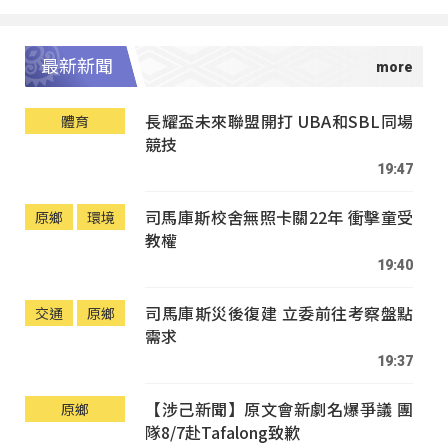
最新新聞
長耀盃未來聯盟開打 UBA和SBL同場
體育
競技
19:47
司馬庫斯校舍無照卡關22年 衝擊童受
原鄉
環境
教權
19:40
司馬庫斯災後復建 立委前往考察盤點
交通
原鄉
需求
19:37
【涉己新聞】原文會新劇名爆爭議 團
原鄉
隊8/7赴Tafalong致歉