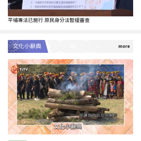
平埔專法已施行 原民身分法暫緩審查
文化小辭典