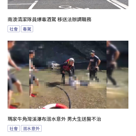
南澳清潔隊員爆毒酒駕 移送法辦調職務
社會
毒駕
瑪家牛角灣溪瀑布溺水意外 男大生送醫不治
社會
溺水意外