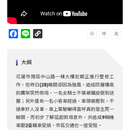
Facebook
Line
A
A
A
大綱
花蓮市鬧區中山路一棟大樓近期正進行整修工
作，但昨日(28)晚間卻因為強風，造成四層樓高
的鷹架突然倒塌，一名女騎士不慎被鐵皮砸到送
醫；另外還有一名小客車經過，車頭被壓到，不
過幸好人沒事、車上駕駛嚇得直呼真的是生死一
瞬間，而初步了解這起倒塌意外，共造成9輛機
車跟2臺轎車受損，市區交通也一度受阻。