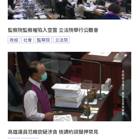
監察院監察權陷入空窗 立法院舉行公聽會
政經
社會
監察院
立法院
高雄議員范織欽疑涉貪 檢調約談聲押禁見