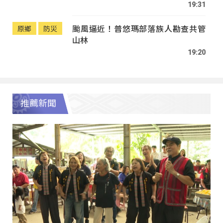
19:31
颱風逼近！普悠瑪部落族人勘查共管
原鄉
防災
山林
19:20
推薦新聞