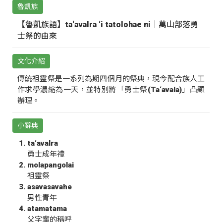
魯凱族
【魯凱族語】ta‘avalra ‘i tatolohae ni｜萬山部落勇
士祭的由來
文化介紹
傳統祖靈祭是一系列為期四個月的祭典，現今配合族人工
作求學濃縮為一天，並特別將「勇士祭(Ta‘avala)」凸顯
辦理。
小辭典
ta‘avalra
勇士成年禮
molapangolai
祖靈祭
asavasavahe
男性青年
atamatama
父字輩的稱呼