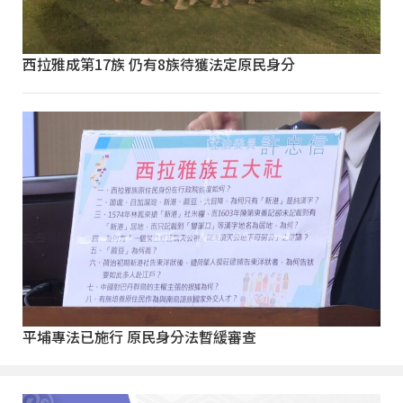
西拉雅成第17族 仍有8族待獲法定原民身分
平埔專法已施行 原民身分法暫緩審查