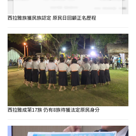
西拉雅族獲民族認定 原民日回顧正名歷程
西拉雅成第17族 仍有8族待獲法定原民身分