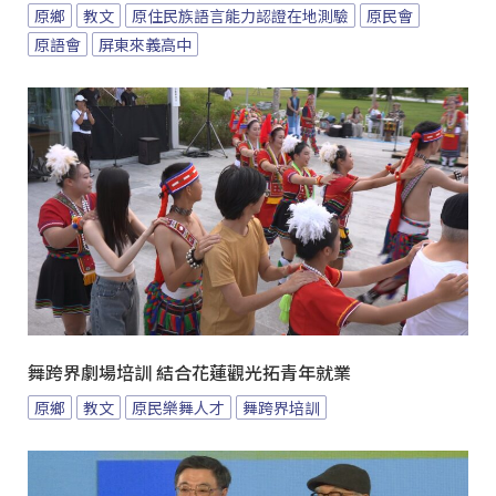
原鄉
教文
原住民族語言能力認證在地測驗
原民會
原語會
屏東來義高中
舞跨界劇場培訓 結合花蓮觀光拓青年就業
原鄉
教文
原民樂舞人才
舞跨界培訓