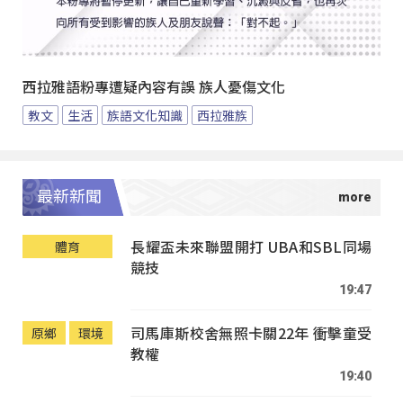
西拉雅語粉專遭疑內容有誤 族人憂傷文化
教文
生活
族語文化知識
西拉雅族
最新新聞
長耀盃未來聯盟開打 UBA和SBL同場
體育
競技
19:47
司馬庫斯校舍無照卡關22年 衝擊童受
原鄉
環境
教權
19:40