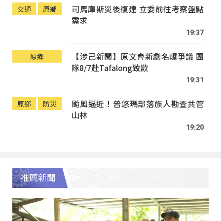
司馬庫斯災後復建 立委前往考察盤點
交通
原鄉
需求
19:37
【涉己新聞】原文會新劇名爆爭議 團
原鄉
隊8/7赴Tafalong致歉
19:31
颱風逼近！普悠瑪部落族人勘查共管
原鄉
防災
山林
19:20
推薦新聞