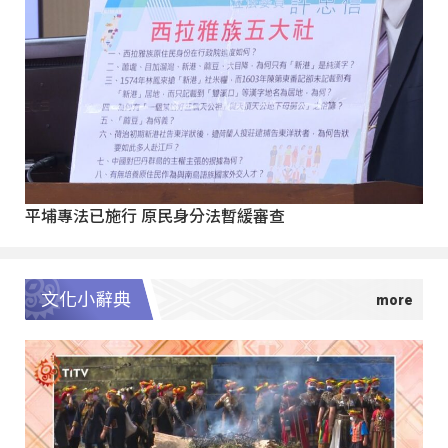
平埔專法已施行 原民身分法暫緩審查
文化小辭典