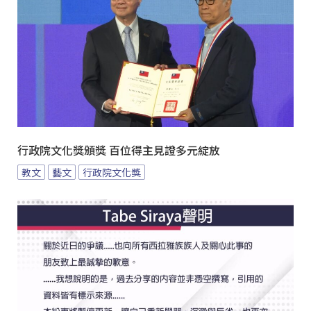
行政院文化獎頒獎 百位得主見證多元綻放
教文
藝文
行政院文化獎