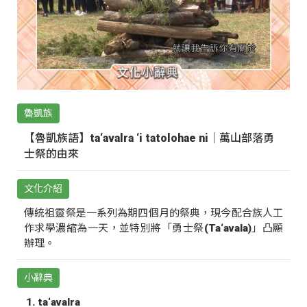
魯凱族
【魯凱族語】ta‘avalra ‘i tatolohae ni｜萬山部落勇
士祭的由來
文化介紹
傳統祖靈祭是一系列為期四個月的祭典，現今配合族人工
作求學濃縮為一天，並特別將「勇士祭(Ta‘avala)」凸顯
辦理。
小辭典
ta‘avalra