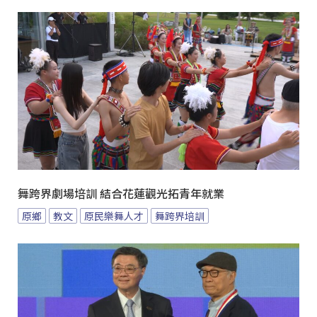
舞跨界劇場培訓 結合花蓮觀光拓青年就業
原鄉
教文
原民樂舞人才
舞跨界培訓