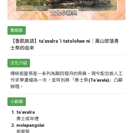
魯凱族
【魯凱族語】ta‘avalra ‘i tatolohae ni｜萬山部落勇
士祭的由來
文化介紹
傳統祖靈祭是一系列為期四個月的祭典，現今配合族人工
作求學濃縮為一天，並特別將「勇士祭(Ta‘avala)」凸顯
辦理。
小辭典
ta‘avalra
勇士成年禮
molapangolai
祖靈祭