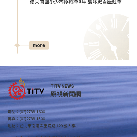
德芙蘭國小少棒隊成軍3年 獲隊史首座冠軍
more
TITV NEWS
原視新聞網
電話：(02)2788-1600
傳真：(02)2788-1500
地址：台北市南港區重陽路 120 號 5 樓