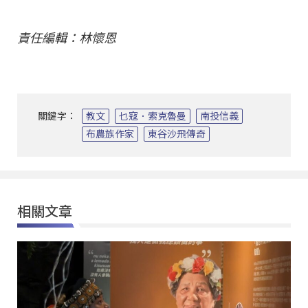
責任編輯：林懷恩
關鍵字：
教文
乜寇．索克魯曼
南投信義
布農族作家
東谷沙飛傳奇
相關文章