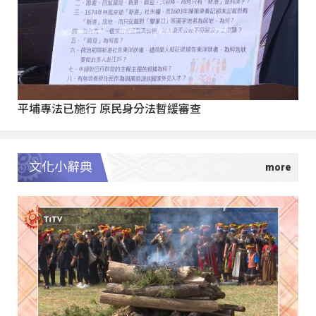
平埔專法已施行 原民身分法暫緩審查
文化小辭典