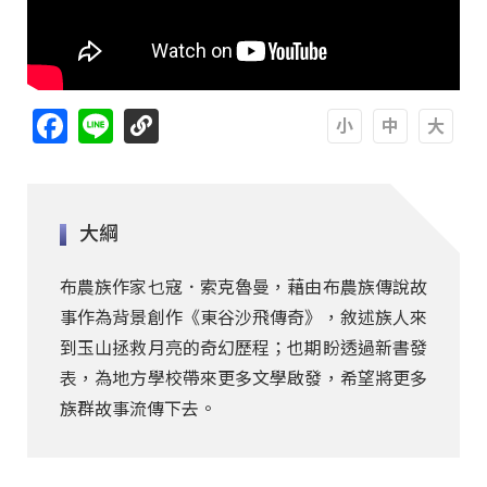
Facebook
Line
A
A
A
大綱
布農族作家乜寇．索克魯曼，藉由布農族傳說故
事作為背景創作《東谷沙飛傳奇》，敘述族人來
到玉山拯救月亮的奇幻歷程；也期盼透過新書發
表，為地方學校帶來更多文學啟發，希望將更多
族群故事流傳下去。