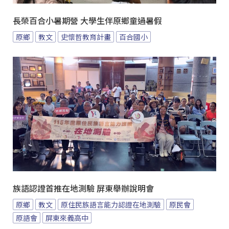
長榮百合小暑期營 大學生伴原鄉童過暑假
原鄉
教文
史懷哲教育計畫
百合國小
族語認證首推在地測驗 屏東舉辦說明會
原鄉
教文
原住民族語言能力認證在地測驗
原民會
原語會
屏東來義高中