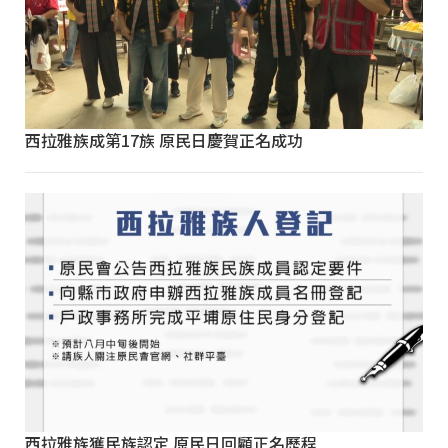
西拉雅族成第17族 原民日慶賀正名成功
西拉雅族獲民族認定 原民日回顧正名歷程