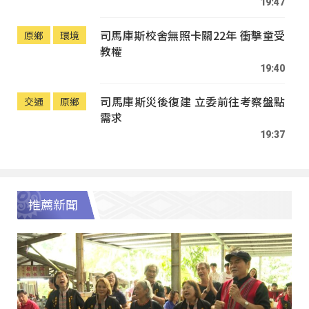
19:47
司馬庫斯校舍無照卡關22年 衝擊童受
原鄉
環境
教權
19:40
司馬庫斯災後復建 立委前往考察盤點
交通
原鄉
需求
19:37
推薦新聞