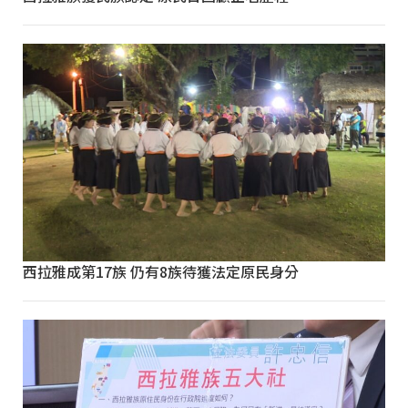
西拉雅成第17族 仍有8族待獲法定原民身分