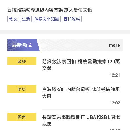
西拉雅語粉專遭疑內容有誤 族人憂傷文化
教文
生活
族語文化知識
西拉雅族
最新新聞
范織欽涉索回扣 橋檢發動搜索120萬
政經
交保
12:21
白海豚8/8、9離台最近 北部戒備強風
防災
大雨
12:02
長耀盃未來聯盟開打 UBA和SBL同場
體育
競技