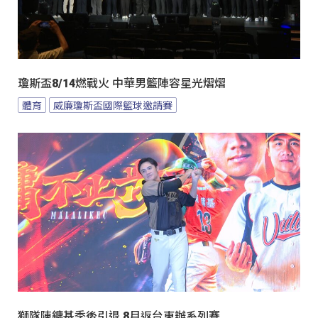
瓊斯盃8/14燃戰火 中華男籃陣容星光熠熠
體育
威廉瓊斯盃國際籃球邀請賽
獅隊陳鏞基季後引退 8月返台東辦系列賽