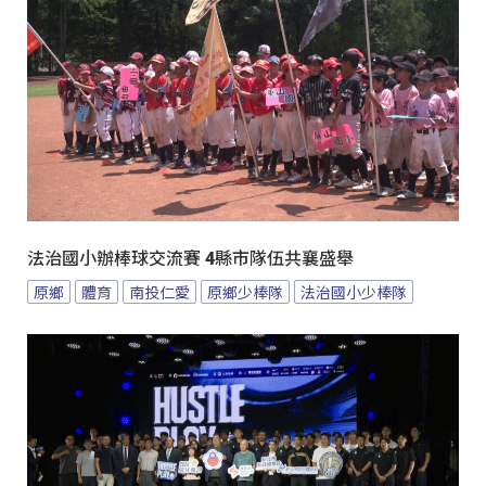
法治國小辦棒球交流賽 4縣市隊伍共襄盛舉
原鄉
體育
南投仁愛
原鄉少棒隊
法治國小少棒隊