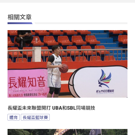
相關文章
長耀盃未來聯盟開打 UBA和SBL同場競技
體育
長耀盃籃球賽