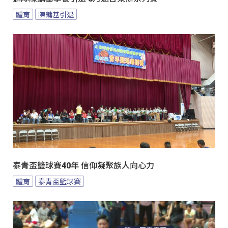
體育
陳鏞基引退
泰青盃籃球賽40年 信仰凝聚族人向心力
體育
泰青盃籃球賽