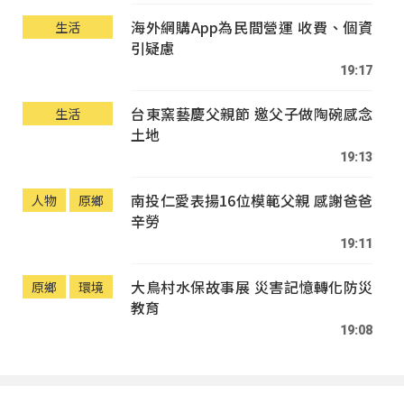
海外網購App為民間營運 收費、個資
生活
引疑慮
19:17
台東窯藝慶父親節 邀父子做陶碗感念
生活
土地
19:13
南投仁愛表揚16位模範父親 感謝爸爸
人物
原鄉
辛勞
19:11
大鳥村水保故事展 災害記憶轉化防災
原鄉
環境
教育
19:08