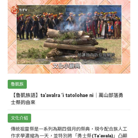
魯凱族
【魯凱族語】ta‘avalra ‘i tatolohae ni｜萬山部落勇
士祭的由來
文化介紹
傳統祖靈祭是一系列為期四個月的祭典，現今配合族人工
作求學濃縮為一天，並特別將「勇士祭(Ta‘avala)」凸顯